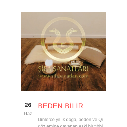
26
BEDEN BILIR
Haz
Binlerce yıllık doğa, beden ve Qi
gözlemine dayanan eski bir tıbbi