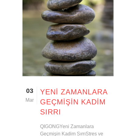
03
YENI ZAMANLARA
Mar
GEÇMIŞIN KADIM
SIRRI
QIGONGYeni Zamanlara
Geçmişin Kadim SırrıStres ve