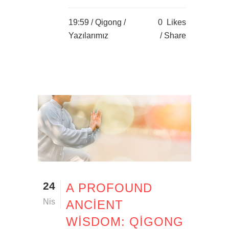
19:59 /
Qigong
/
0
Likes
Yazılarımız
Share
24
A PROFOUND
Nis
ANCIENT
WISDOM: QIGONG