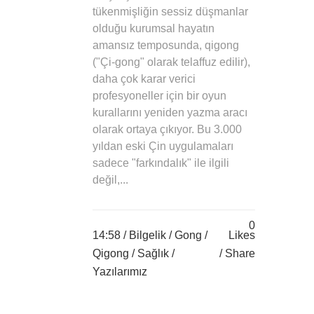
tükenmişliğin sessiz düşmanlar
olduğu kurumsal hayatın
amansız temposunda, qigong
("Çi-gong" olarak telaffuz edilir),
daha çok karar verici
profesyoneller için bir oyun
kurallarını yeniden yazma aracı
olarak ortaya çıkıyor. Bu 3.000
yıldan eski Çin uygulamaları
sadece "farkındalık" ile ilgili
değil,...
0
14:58 /
Bilgelik
/
Gong
/
Likes
Qigong
/
Sağlık
/
Share
Yazılarımız