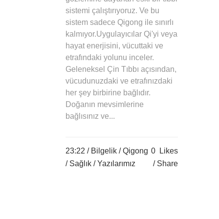
sistemi çalıştırıyoruz. Ve bu
sistem sadece Qigong ile sınırlı
kalmıyor.Uygulayıcılar Qi'yi veya
hayat enerjisini, vücuttaki ve
etrafındaki yolunu inceler.
Geleneksel Çin Tıbbı açısından,
vücudunuzdaki ve etrafınızdaki
her şey birbirine bağlıdır.
Doğanın mevsimlerine
bağlısınız ve...
23:22 /
Bilgelik
/
Qigong
0
Likes
/
Sağlık
/
Yazılarımız
Share