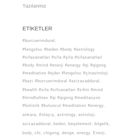
Yazılarımız
ETIKETLER
#burcuerimdural
#fengshuı #beden #body #astrology
#sifasanatlari #sifa #şifa #sifasanatlari
#body #mind #enerji #energy #qi #qigong
#meditation #ejder #fengshuı #çinastroloji
#bazi #burcuerimdural #azizazaddural
#health #sifa #sifsanatlari #zihin #mind
#mindfullnes #qi #qigong #meditasyon
#holistik #butuncul #meditation #energy
ankara
Anlayış
astrology
astroloji
azizazaddural
beden
beşelement
bilgelik
body
chi
chigong
denge
energy
Enerji