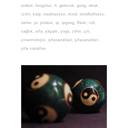
erdem
fengshui
fi
gelecek
gong
idrak
izmir
kalp
meditasyon
mind
mindfullness
nefes
pi
pilates
qi
qigong
Reiki
ruh
sağlık
sifa
yaşam
yoga
zihin
çin
çinastrolojisi
şifasanatlari
şifasanatları
şifa sanatları