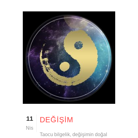
11
DEĞIŞIM
Nis
Taocu bilgelik, değişimin doğal