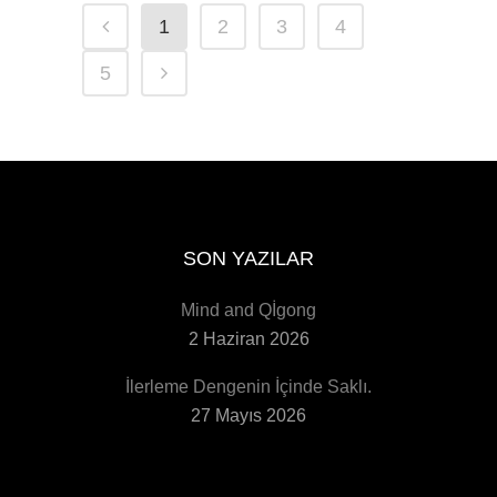
1
2
3
4
5
SON YAZILAR
Mind and Qİgong
2 Haziran 2026
İlerleme Dengenin İçinde Saklı.
27 Mayıs 2026