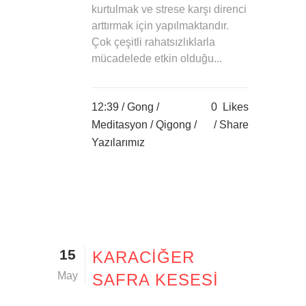
kurtulmak ve strese karşı direnci
arttırmak için yapılmaktandır.
Çok çeşitli rahatsızlıklarla
mücadelede etkin olduğu...
12:39 /
Gong
/
0
Likes
Meditasyon
/
Qigong
/
Share
Yazılarımız
15
KARACIĞER
May
SAFRA KESESI