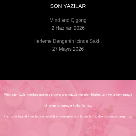
SON YAZILAR
Mind and Qİgong
2 Haziran 2026
İlerleme Dengenin İçinde Saklı.
27 Mayıs 2026
Web sitemizde, merkezimizde ve duyurularımızda yer alan bilgiler, tanı ve tedavi amaçlı
olmayıp bu amaçla kullanılamaz.
Her türlü hastalık ve tedavi gerektiren durumlar için lütfen bir tıp doktorunuza danışınız.