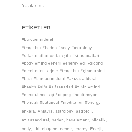
Yazılarımız
ETIKETLER
#burcuerimdural
#fengshuı #beden #body #astrology
#sifasanatlari #sifa #şifa #sifasanatlari
#body #mind #enerji #energy #qi #qigong
#meditation #ejder #fengshuı #çinastroloji
#bazi #burcuerimdural #azizazaddural
#health #sifa #sifsanatlari #zihin #mind
#mindfullnes #qi #qigong #meditasyon
#holistik #butuncul #meditation #energy
ankara
Anlayış
astrology
astroloji
azizazaddural
beden
beşelement
bilgelik
body
chi
chigong
denge
energy
Enerji