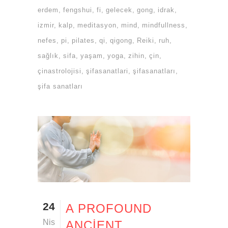
erdem
fengshui
fi
gelecek
gong
idrak
izmir
kalp
meditasyon
mind
mindfullness
nefes
pi
pilates
qi
qigong
Reiki
ruh
sağlık
sifa
yaşam
yoga
zihin
çin
çinastrolojisi
şifasanatlari
şifasanatları
şifa sanatları
24
A PROFOUND
Nis
ANCIENT