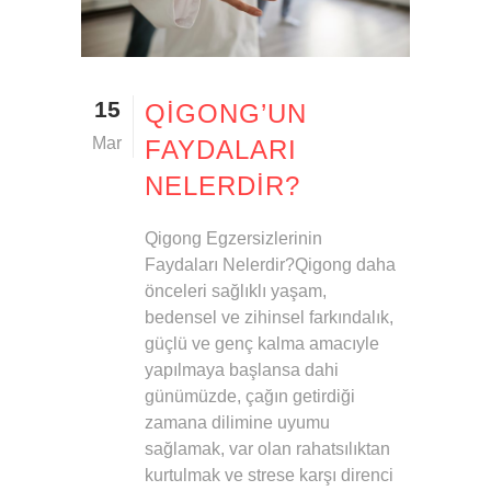
15
QIGONG’UN
Mar
FAYDALARI
NELERDIR?
Qigong Egzersizlerinin
Faydaları Nelerdir?Qigong daha
önceleri sağlıklı yaşam,
bedensel ve zihinsel farkındalık,
güçlü ve genç kalma amacıyle
yapılmaya başlansa dahi
günümüzde, çağın getirdiği
zamana dilimine uyumu
sağlamak, var olan rahatsılıktan
kurtulmak ve strese karşı direnci