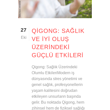
27
QIGONG: SAĞLIK
Eki
VE İYI OLUŞ
ÜZERINDEKI
GÜÇLÜ ETKILERI
Qigong: Sağlık Üzerindeki
Olumlu EtkileriModern iş
dünyasında stres yönetimi ve
genel sağlık, profesyonellerin
yaşam kalitesini doğrudan
etkileyen unsurların başında
gelir. Bu noktada Qigong, hem
zihinsel hem de fiziksel sağlığı