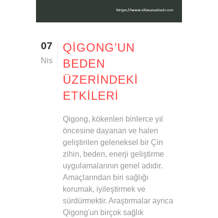
07
QIGONG’UN
Nis
BEDEN
ÜZERINDEKI
ETKILERI
Qigong, kökenleri binlerce yıl
öncesine dayanan ve halen
geliştirilen geleneksel bir Çin
zihin, beden, enerji geliştirme
uygulamalarının genel adıdır.
Amaçlarından biri sağlığı
korumak, iyileştirmek ve
sürdürmektir. Araştırmalar ayrıca
Qigong'un birçok sağlık