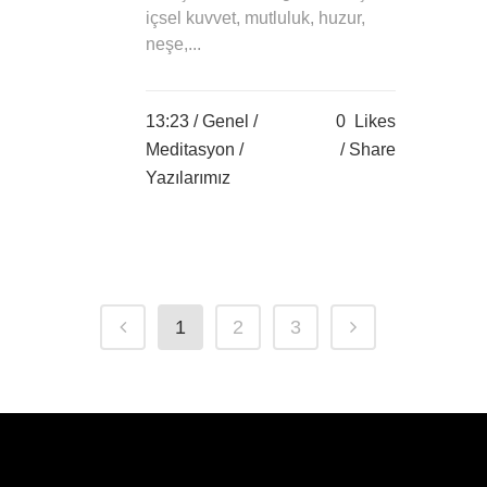
içsel kuvvet, mutluluk, huzur,
neşe,...
13:23 /
Genel
/
0
Likes
Meditasyon
/
Share
Yazılarımız
1
2
3