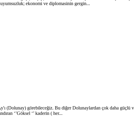
 uyumsuzluk; ekonomi ve diplomasinin gergin...
ı (Dolunay) görebileceğiz. Bu diğer Dolunaylardan çok daha güçlü ve f
dıran ‘’Göksel ‘’ kaderin ( her...