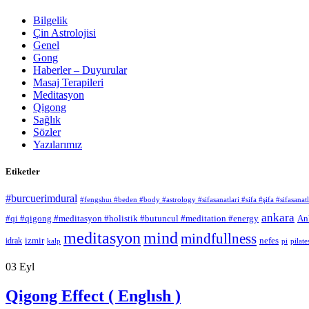
Bilgelik
Çin Astrolojisi
Genel
Gong
Haberler – Duyurular
Masaj Terapileri
Meditasyon
Qigong
Sağlık
Sözler
Yazılarımız
Etiketler
#burcuerimdural
#fengshuı #beden #body #astrology #sifasanatlari #sifa #şifa #sifasan
ankara
#qi #qigong #meditasyon #holistik #butuncul #meditation #energy
An
meditasyon
mind
mindfullness
izmir
nefes
idrak
kalp
pi
pilate
03
Eyl
Qigong Effect ( Englısh )