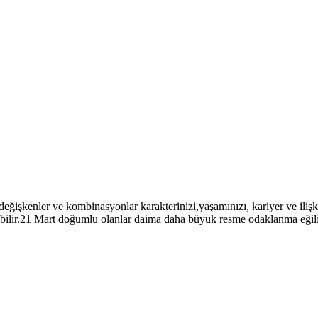
eğişkenler ve kombinasyonlar karakterinizi,yaşamınızı, kariyer ve ilişkile
erebilir.21 Mart doğumlu olanlar daima daha büyük resme odaklanma eği