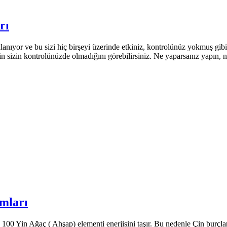
rı
ıyor ve bu sizi hiç birşeyi üzerinde etkiniz, kontrolünüz yokmuş gibi 
izin kontrolünüzde olmadığını görebilirsiniz. Ne yaparsanız yapın, net
umları
00 Yin Ağaç ( Ahşap) elementi enerjisini taşır. Bu nedenle Çin burçlar