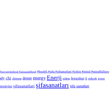
#health #sifa #sifsanatlari #zihin #mind #mindfullnes
 #burcuerimdural #azizazaddural
Enerji
energy
chi
ody
denge
fengshui
fi
gong
chigong
erdem
gelecek
şifasanatları
şifasanatlari
şifa sanatları
trolojisi