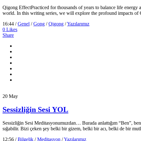
Qigong EffectPracticed for thousands of years to balance life energy
world. In this writing series, we will explore the profound impacts of
16:44 /
Genel
/
Gong
/
Qigong
/
Yazılarımız
0
Likes
Share
20
May
Sessizliğin Sesi YOL
Sessizliğin Sesi Meditasyonumuzdan… Burada anlattığım “Ben”, benim an
sığabilir. Bizi çeken şey belki bir gizem, belki bir acı, belki de bir mut
12:56 /
Bilgelik
/
Meditasyon
/
Yazılarımız