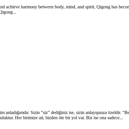
 and achieve harmony between body, mind, and spirit, Qigong has become
 Qigong...
ladığımdır. Sizin “siz” dediğiniz ise, sizin anlayışınıza özeldir. “Be
luluktur. Her birimize ait, bizden öte bir yol var. Biz ise ona sadece...