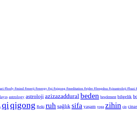
atlari #body #mind #enerji #energy #qi #qigong #meditation #ejder #fengshuı #çinastroloji #bazi
beden
azizazaddural
astroloji
b
bilgelik
layış
astrology
beşelement
qi
qigong
zihin
ruh
sifa
sağlık
yaşam
çinas
Reiki
çin
yoga
s