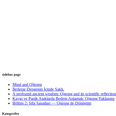
sidebar page
Mind and Qİgong
İlerleme Dengenin İçinde Saklı.
A profound ancient wisdom: Qigong and its scientific reflection
Kaygı ve Panik Ataklarda Bedeni Anlamak: Qigong Yaklaşımı
Bölüm 2: Şifa Sanatları — Qigong ile Dönüşüm
Kategoriler