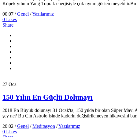
Köpek yılının Yang Toprak enerjisiyle çok uyum gösteremeyebilir.Bu
00:07 /
Genel
/
Yazılarımız
0
Likes
Share
27
Oca
150 Yılın En Güçlü Dolunayı
2018 En Büyük dolunayı 31 Ocak'ta, 150 yılda bir olan Süper Mavi Ay'
şey ne? Bu Çin Astrolojisinde kaderin değiştirilemeyen hikayesini barın
20:02 /
Genel
/
Meditasyon
/
Yazılarımız
0
Likes