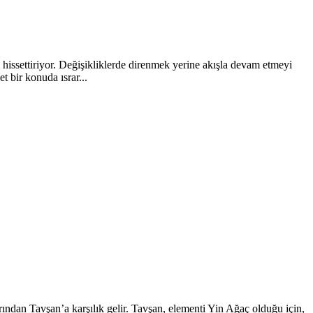
hissettiriyor. Değişikliklerde direnmek yerine akışla devam etmeyi
 bir konuda ısrar...
ından Tavşan’a karşılık gelir. Tavşan, elementi Yin Ağaç olduğu için,