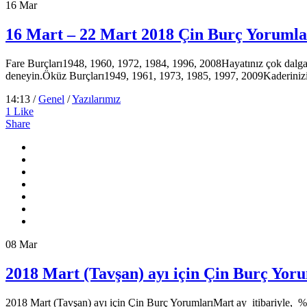
16
Mar
16 Mart – 22 Mart 2018 Çin Burç Yorumla
Fare Burçları1948, 1960, 1972, 1984, 1996, 2008Hayatınız çok dalgalan
deneyin.Öküz Burçları1949, 1961, 1973, 1985, 1997, 2009Kaderinizin s
14:13 /
Genel
/
Yazılarımız
1
Like
Share
08
Mar
2018 Mart (Tavşan) ayı için Çin Burç Yor
2018 Mart (Tavşan) ayı için Çin Burç YorumlarıMart ay itibariyle, % 1