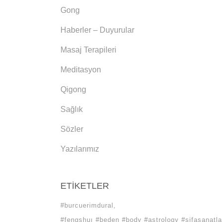
Gong
Haberler – Duyurular
Masaj Terapileri
Meditasyon
Qigong
Sağlık
Sözler
Yazılarımız
ETIKETLER
#burcuerimdural
#fengshuı #beden #body #astrology #sifasanatla