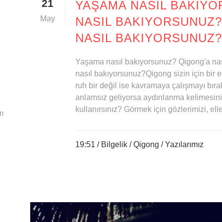
21
YAŞAMA NASIL BAKIYO
May
NASIL BAKIYORSUNUZ
NASIL BAKIYORSUNUZ?
Yaşama nasıl bakıyorsunuz? Qigong'a na
nasıl bakıyorsunuz?Qigong sizin için bir 
ruh bir değil ise kavramaya çalışmayı bırak
anlamsız geliyorsa aydınlanma kelimesini 
kullanırsınız? Görmek için gözlerimizi, eller
m
19:51 /
Bilgelik
/
Qigong
/
Yazılarımız