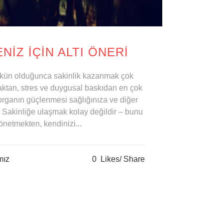
NIZ IÇIN ALTI ÖNERI
ümkün olduğunca sakinlik kazanmak çok
ktan, stres ve duygusal baskıdan en çok
 organın güçlenmesi sağlığınıza ve diğer
. Sakinliğe ulaşmak kolay değildir – bunu
netmekten, kendinizi...
mız
0
Likes
Share