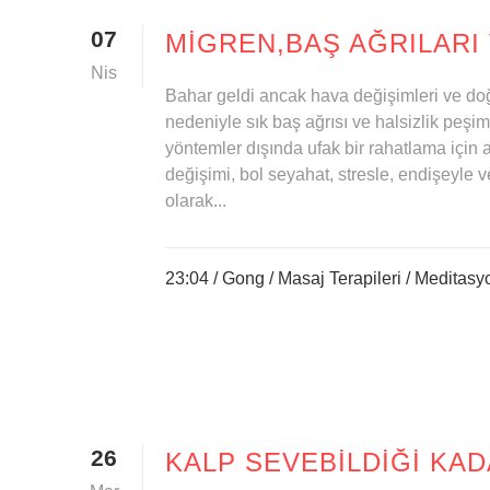
07
MIGREN,BAŞ AĞRILARI
Nis
Bahar geldi ancak hava değişimleri ve do
nedeniyle sık baş ağrısı ve halsizlik peşi
yöntemler dışında ufak bir rahatlama için 
değişimi, bol seyahat, stresle, endişeyle
olarak...
23:04 /
Gong
/
Masaj Terapileri
/
Meditasy
26
KALP SEVEBILDIĞI KA