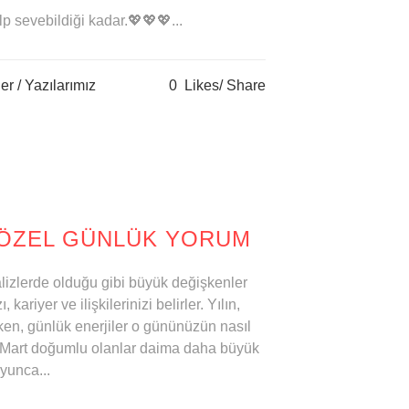
p sevebildiği kadar.💖💖💖...
er
/
Yazılarımız
0
Likes
Share
 ÖZEL GÜNLÜK YORUM
nalizlerde olduğu gibi büyük değişkenler
ariyer ve ilişkilerinizi belirler. Yılın,
erken, günlük enerjiler o gününüzün nasıl
.21 Mart doğumlu olanlar daima daha büyük
yunca...