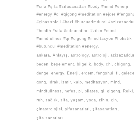
#sifa #şifa #sifasanatlari #body #mind #enerji
#energy #qi #qigong #meditation #ejder #fengsh
#çinastroloji #bazi #burcuerimdural #azizazaddu
#health #sifa #sifsanatlari #zihin #mind
#mindfullnes #qi #qigong #meditasyon #holistik
#butuncul #meditation #energy
ankara
Anlayış
astrology
astroloji
azizazaddur
beden
beşelement
bilgelik
body
chi
chigong
denge
energy
Enerji
erdem
fengshui
fi
gelec
gong
idrak
izmir
kalp
meditasyon
mind
mindfullness
nefes
pi
pilates
qi
qigong
Reiki
ruh
sağlık
sifa
yaşam
yoga
zihin
çin
çinastrolojisi
şifasanatlari
şifasanatları
şifa sanatları