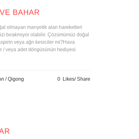
 VE BAHAR
ğal olmayan manyetik alan hareketleri
mizi bırakmıyor olabilir. Çözümümüz doğal
aspirin veya ağrı kesiciler mi?Hava
 ve / veya adet döngüsünün hediyesi
on
/
Qigong
0
Likes
Share
DAR