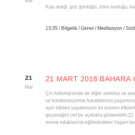
Mar
Kap aldığı, göz gördüğü, zihin sustuğu, kal
13:35 /
Bilgelik
/
Genel
/
Meditasyon
/
Sözl
21
21 MART 2018 BAHARA
Mar
Çin Astrolojisinde de diğer astroloji ve a
ve kombinasyonlar karakterinizi,yaşamınızı, k
ayın etkileri yaşamınızın bir kısmını etkil
geçeceğini net bir açıklıkla gösterebilir
resme odaklanma eğilimindeler.Yaşam bo