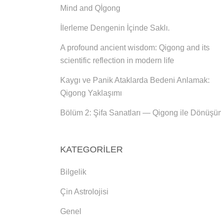
Mind and Qİgong
İlerleme Dengenin İçinde Saklı.
A profound ancient wisdom: Qigong and its
scientific reflection in modern life
Kaygı ve Panik Ataklarda Bedeni Anlamak:
Qigong Yaklaşımı
Bölüm 2: Şifa Sanatları — Qigong ile Dönüşü
KATEGORILER
Bilgelik
Çin Astrolojisi
Genel