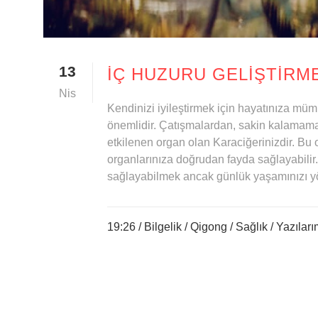
13
İÇ HUZURU GELIŞTIRME
Nis
Kendinizi iyileştirmek için hayatınıza m
önemlidir. Çatışmalardan, sakin kalamama
etkilenen organ olan Karaciğerinizdir. Bu
organlarınıza doğrudan fayda sağlayabilir
sağlayabilmek ancak günlük yaşamınızı yö
19:26 /
Bilgelik
/
Qigong
/
Sağlık
/
Yazıları