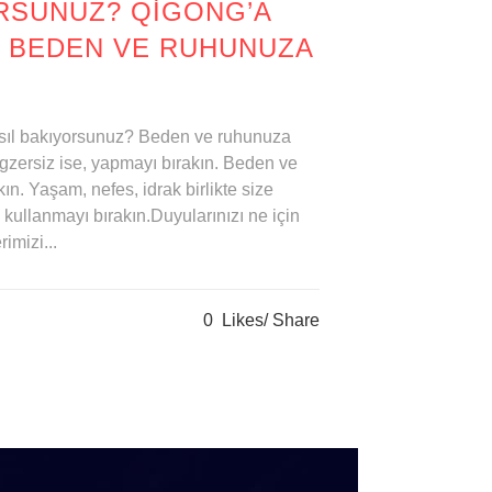
RSUNUZ? QIGONG’A
? BEDEN VE RUHUNUZA
sıl bakıyorsunuz? Beden ve ruhunuza
egzersiz ise, yapmayı bırakın. Beden ve
ın. Yaşam, nefes, idrak birlikte size
kullanmayı bırakın.Duyularınızı ne için
imizi...
0
Likes
Share