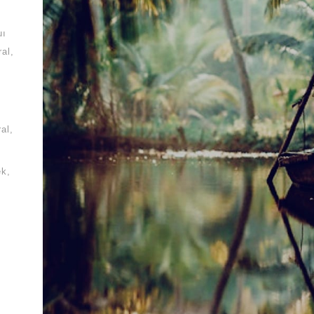
uı
ral
al
ek