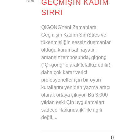
Mar
GEÇMIŞIN KADIM
SIRRI
QIGONGYeni Zamanlara
Geçmişin Kadim SırrıStres ve
tükenmişliğin sessiz düşmanlar
olduğu kurumsal hayatın
amansız temposunda, qigong
("Çi-gong" olarak telaffuz edilir),
daha çok karar verici
profesyoneller için bir oyun
kurallarını yeniden yazma aracı
olarak ortaya çıkıyor. Bu 3.000
yıldan eski Çin uygulamaları
sadece "farkındalık" ile ilgili
değil,...
0