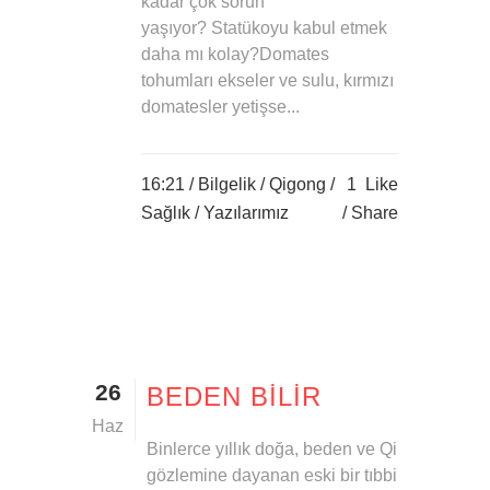
kadar çok sorun
yaşıyor? Statükoyu kabul etmek
daha mı kolay?Domates
tohumları ekseler ve sulu, kırmızı
domatesler yetişse...
16:21 /
Bilgelik
/
Qigong
/
1
Like
Sağlık
/
Yazılarımız
Share
26
BEDEN BILIR
Haz
Binlerce yıllık doğa, beden ve Qi
gözlemine dayanan eski bir tıbbi