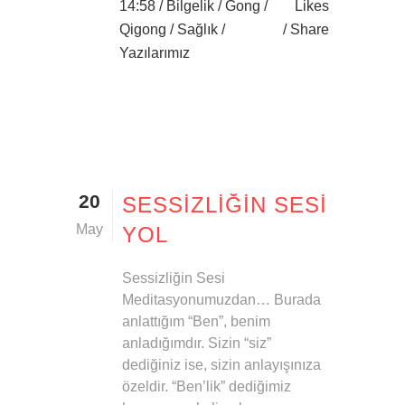
14:58 /
Bilgelik
/
Gong
/
Likes
Qigong
/
Sağlık
/
Share
Yazılarımız
20
SESSIZLIĞIN SESI
May
YOL
Sessizliğin Sesi
Meditasyonumuzdan… Burada
anlattığım “Ben”, benim
anladığımdır. Sizin “siz”
dediğiniz ise, sizin anlayışınıza
özeldir. “Ben’lik” dediğimiz