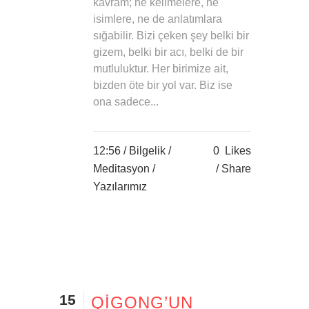
kavram; ne kelimelere, ne
isimlere, ne de anlatımlara
sığabilir. Bizi çeken şey belki bir
gizem, belki bir acı, belki de bir
mutluluktur. Her birimize ait,
bizden öte bir yol var. Biz ise
ona sadece...
12:56 /
Bilgelik
/
0
Likes
Meditasyon
/
Share
Yazılarımız
15
QIGONG’UN