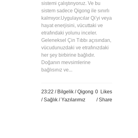
sistemi çalıştırıyoruz. Ve bu
sistem sadece Qigong ile sınırlı
kalmıyor.Uygulayıcılar Qi'yi veya
hayat enerjisini, vücuttaki ve
etrafındaki yolunu inceler.
Geleneksel Çin Tıbbı açısından,
vücudunuzdaki ve etrafınızdaki
her şey birbirine bağlıdır.
Doğanın mevsimlerine
bağlısınız ve...
23:22 /
Bilgelik
/
Qigong
0
Likes
/
Sağlık
/
Yazılarımız
Share