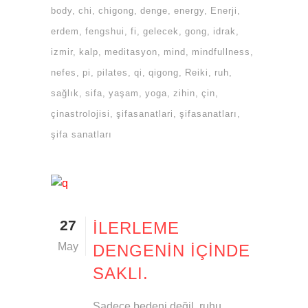
body
chi
chigong
denge
energy
Enerji
erdem
fengshui
fi
gelecek
gong
idrak
izmir
kalp
meditasyon
mind
mindfullness
nefes
pi
pilates
qi
qigong
Reiki
ruh
sağlık
sifa
yaşam
yoga
zihin
çin
çinastrolojisi
şifasanatlari
şifasanatları
şifa sanatları
27
İLERLEME
May
DENGENIN İÇINDE
SAKLI.
Sadece bedeni değil, ruhu