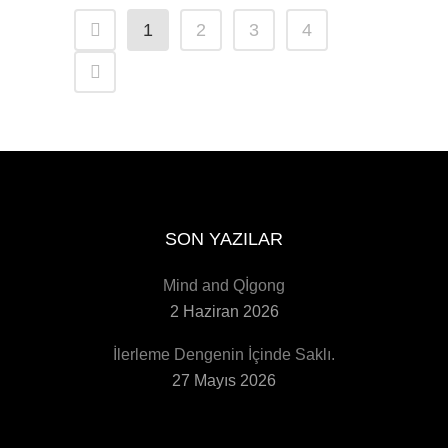
1
2
3
4
SON YAZILAR
Mind and Qİgong
2 Haziran 2026
İlerleme Dengenin İçinde Saklı.
27 Mayıs 2026