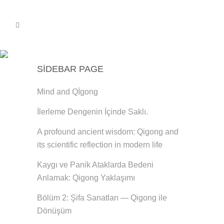
BILGELIK
SIDEBAR PAGE
Mind and Qİgong
İlerleme Dengenin İçinde Saklı.
A profound ancient wisdom: Qigong and
its scientific reflection in modern life
Kaygı ve Panik Ataklarda Bedeni
Anlamak: Qigong Yaklaşımı
Bölüm 2: Şifa Sanatları — Qigong ile
Dönüşüm