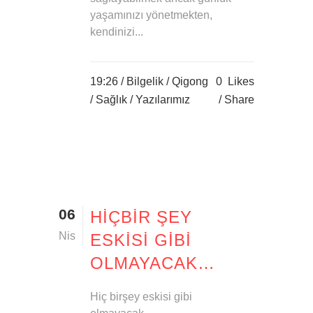
yaşamınızı yönetmekten,
kendinizi...
19:26 /
Bilgelik
/
Qigong
0
Likes
/
Sağlık
/
Yazılarımız
Share
06
HIÇBIR ŞEY
Nis
ESKISI GIBI
OLMAYACAK…
Hiç birşey eskisi gibi