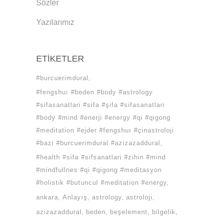
Sözler
Yazılarımız
ETIKETLER
#burcuerimdural
#fengshuı #beden #body #astrology
#sifasanatlari #sifa #şifa #sifasanatlari
#body #mind #enerji #energy #qi #qigong
#meditation #ejder #fengshuı #çinastroloji
#bazi #burcuerimdural #azizazaddural
#health #sifa #sifsanatlari #zihin #mind
#mindfullnes #qi #qigong #meditasyon
#holistik #butuncul #meditation #energy
ankara
Anlayış
astrology
astroloji
azizazaddural
beden
beşelement
bilgelik