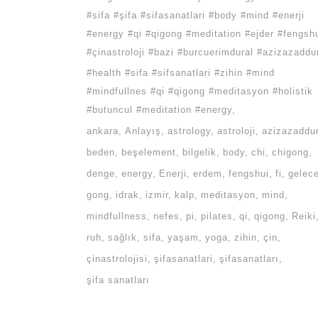
#sifa #şifa #sifasanatlari #body #mind #enerji
#energy #qi #qigong #meditation #ejder #fengsh
#çinastroloji #bazi #burcuerimdural #azizazaddu
#health #sifa #sifsanatlari #zihin #mind
#mindfullnes #qi #qigong #meditasyon #holistik
#butuncul #meditation #energy
ankara
Anlayış
astrology
astroloji
azizazaddur
beden
beşelement
bilgelik
body
chi
chigong
denge
energy
Enerji
erdem
fengshui
fi
gelec
gong
idrak
izmir
kalp
meditasyon
mind
mindfullness
nefes
pi
pilates
qi
qigong
Reiki
ruh
sağlık
sifa
yaşam
yoga
zihin
çin
çinastrolojisi
şifasanatlari
şifasanatları
şifa sanatları