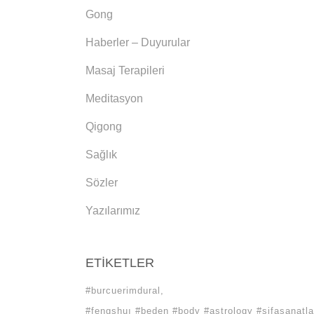
Gong
Haberler – Duyurular
Masaj Terapileri
Meditasyon
Qigong
Sağlık
Sözler
Yazılarımız
ETIKETLER
#burcuerimdural
#fengshuı #beden #body #astrology #sifasanatla