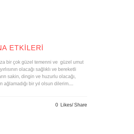
NA ETKILERI
ıza bir çok güzel temenni ve güzel umut
rlısının olacağı sağlıklı ve bereketli
arın sakin, dingin ve huzurlu olacağı,
 ağlamadığı bir yıl olsun dilerim....
0
Likes
Share