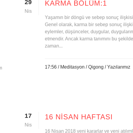
29
KARMA BÖLÜM:1
Nis
Yaşamın bir döngü ve sebep sonuç ilişkisi 
Genel olarak, karma bir sebep sonuç ilişki
eylemler, düşünceler, duygular, duyguların
etmendir. Ancak karma tanımını bu şekilde
zaman...
17:56 /
Meditasyon
/
Qigong
/
Yazılarımız
m
17
16 NISAN HAFTASI
Nis
16 Nisan 2018 yeni kararlar ve yeni atılıml