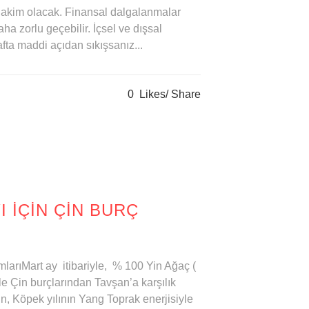
hakim olacak. Finansal dalgalanmalar
a zorlu geçebilir. İçsel ve dışsal
fta maddi açıdan sıkışsanız...
0
Likes
Share
I IÇIN ÇIN BURÇ
mlarıMart ay itibariyle, % 100 Yin Ağaç (
le Çin burçlarından Tavşan’a karşılık
in, Köpek yılının Yang Toprak enerjisiyle