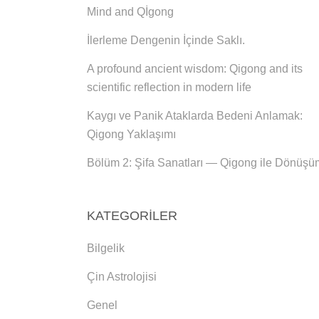
Mind and Qİgong
İlerleme Dengenin İçinde Saklı.
A profound ancient wisdom: Qigong and its
scientific reflection in modern life
Kaygı ve Panik Ataklarda Bedeni Anlamak:
Qigong Yaklaşımı
Bölüm 2: Şifa Sanatları — Qigong ile Dönüşü
KATEGORILER
Bilgelik
Çin Astrolojisi
Genel