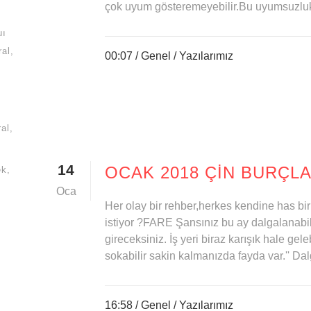
çok uyum gösteremeyebilir.Bu uyumsuzluk;
uı
ral
00:07 /
Genel
/
Yazılarımız
al
14
OCAK 2018 ÇİN BURÇLA
ek
Oca
Her olay bir rehber,herkes kendine has bi
istiyor ?FARE Şansınız bu ay dalgalanabi
gireceksiniz. İş yeri biraz karışık hale gelebi
sokabilir sakin kalmanızda fayda var.'' Dal
16:58 /
Genel
/
Yazılarımız