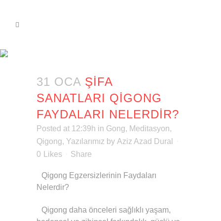
ŞIFA SANATLARI QIGONG
FAYDALARI NELERDIR?
31 OCA
ŞIFA
SANATLARI QIGONG
FAYDALARI NELERDIR?
Posted at 12:39h
in
Gong
,
Meditasyon
,
Qigong
,
Yazılarımız
by
Aziz Azad Dural
0
Likes
Share
Qigong Egzersizlerinin Faydaları
Nelerdir?
Qigong daha önceleri sağlıklı yaşam,