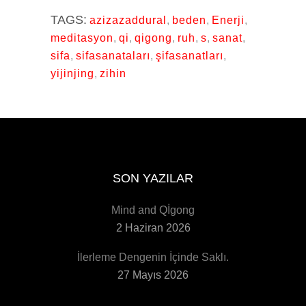
TAGS:
azizazaddural
,
beden
,
Enerji
,
meditasyon
,
qi
,
qigong
,
ruh
,
s
,
sanat
,
sifa
,
sifasanataları
,
şifasanatları
,
yijinjing
,
zihin
SON YAZILAR
Mind and Qİgong
2 Haziran 2026
İlerleme Dengenin İçinde Saklı.
27 Mayıs 2026