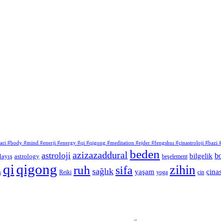
atlari #body #mind #enerji #energy #qi #qigong #meditation #ejder #fengshuı #çinastroloji #bazi
beden
azizazaddural
astroloji
b
bilgelik
layış
astrology
beşelement
qi
qigong
zihin
ruh
sifa
sağlık
yaşam
çinas
Reiki
çin
yoga
s