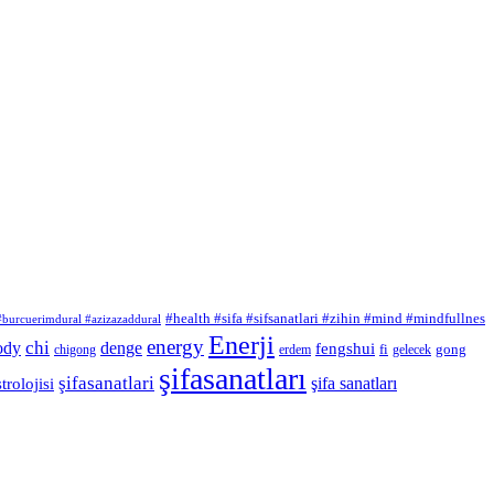
#health #sifa #sifsanatlari #zihin #mind #mindfullnes
 #burcuerimdural #azizazaddural
Enerji
energy
chi
ody
denge
fengshui
fi
gong
chigong
erdem
gelecek
şifasanatları
şifasanatlari
şifa sanatları
trolojisi