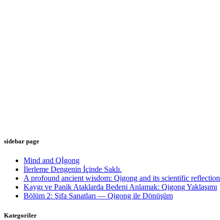
sidebar page
Mind and Qİgong
İlerleme Dengenin İçinde Saklı.
A profound ancient wisdom: Qigong and its scientific reflection
Kaygı ve Panik Ataklarda Bedeni Anlamak: Qigong Yaklaşımı
Bölüm 2: Şifa Sanatları — Qigong ile Dönüşüm
Kategoriler