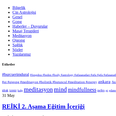
Bilgelik
Çin Astrolojisi
Genel
Gong
Haberler – Duyurular
Masaj Terapileri
Meditasyon
Qigong
Sağlık
Sözler
Yazılarımız
Etiketler
#burcuerimdural
#fengshuı #beden #body #astrology #sifasanatlari #sifa #şifa #sifasan
ankara
#qi #qigong #meditasyon #holistik #butuncul #meditation #energy
An
meditasyon
mind
mindfullness
izmir
nefes
idrak
kalp
pi
pilate
31
May
REİKİ 2. Aşama Eğitim İçeriği