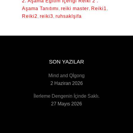
2. Aşama Eğitim İçeriği Reiki 2 .
Aşama Tanıtımı
,
reiki master
,
Reiki1
,
Reiki2
,
reiki3
,
ruhsaklşifa
SON YAZILAR
Mind and Qİgong
2 Haziran 2026
İlerleme Dengenin İçinde Saklı.
27 Mayıs 2026