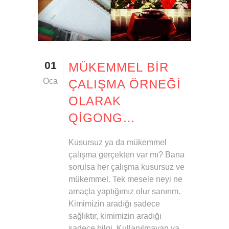
01
MÜKEMMEL BIR
Oca
ÇALIŞMA ÖRNEĞI
OLARAK
QIGONG…
Kusursuz ya da mükemmel
çalışma gerçekten var mı? Bana
sorulsa her çalışma kusursuz ve
mükemmel. Tek mesele neyi ne
amaçla yaptığımız olur sanırım.
Kimimizin aradığı sadece
sağlıktır, kimimizin aradığı
sadece bilgi. Kullanılmayan ya