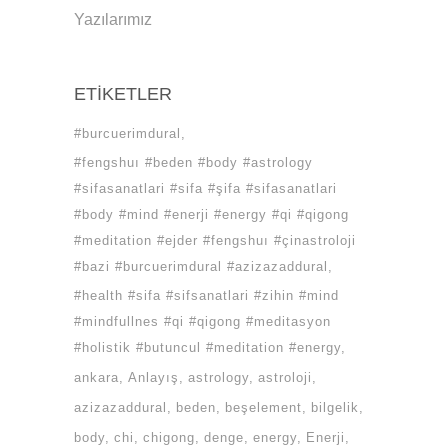
Yazılarımız
ETIKETLER
#burcuerimdural
#fengshuı #beden #body #astrology
#sifasanatlari #sifa #şifa #sifasanatlari
#body #mind #enerji #energy #qi #qigong
#meditation #ejder #fengshuı #çinastroloji
#bazi #burcuerimdural #azizazaddural
#health #sifa #sifsanatlari #zihin #mind
#mindfullnes #qi #qigong #meditasyon
#holistik #butuncul #meditation #energy
ankara
Anlayış
astrology
astroloji
azizazaddural
beden
beşelement
bilgelik
body
chi
chigong
denge
energy
Enerji