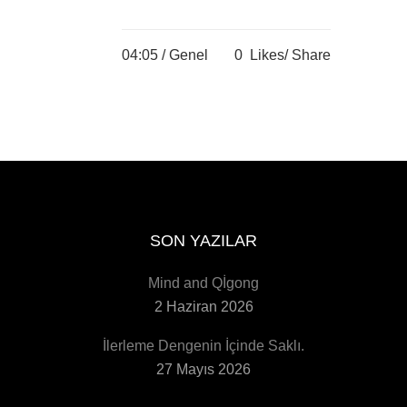
04:05 /
Genel
0
Likes
Share
SON YAZILAR
Mind and Qİgong
2 Haziran 2026
İlerleme Dengenin İçinde Saklı.
27 Mayıs 2026