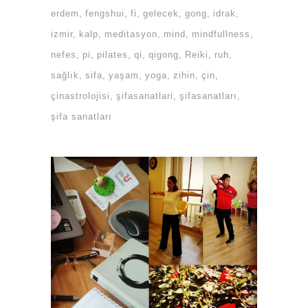
erdem
fengshui
fi
gelecek
gong
idrak
izmir
kalp
meditasyon
mind
mindfullness
nefes
pi
pilates
qi
qigong
Reiki
ruh
sağlık
sifa
yaşam
yoga
zihin
çin
çinastrolojisi
şifasanatlari
şifasanatları
şifa sanatları