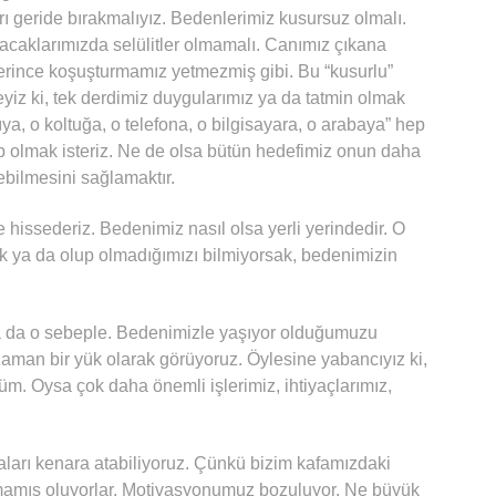
 geride bırakmalıyız. Bedenlerimiz kusursuz olmalı.
bacaklarımızda selülitler olmamalı. Canımız çıkana
terince koşuşturmamız yetmezmiş gibi. Bu “kusurlu”
yiz ki, tek derdimiz duygularımız ya da tatmin olmak
ıya, o koltuğa, o telefona, o bilgisayara, o arabaya” hep
 olmak isteriz. Ne de olsa bütün hedefimiz onun daha
rebilmesini sağlamaktır.
e hissederiz. Bedenimiz nasıl olsa yerli yerindedir. O
 ya da olup olmadığımızı bilmiyorsak, bedenimizin
da da o sebeple. Bedenimizle yaşıyor olduğumuzu
i zaman bir yük olarak görüyoruz. Öylesine yabancıyız ki,
m. Oysa çok daha önemli işlerimiz, ihtiyaçlarımız,
aları kenara atabiliyoruz. Çünkü bizim kafamızdaki
ramamış oluyorlar. Motivasyonumuz bozuluyor. Ne büyük