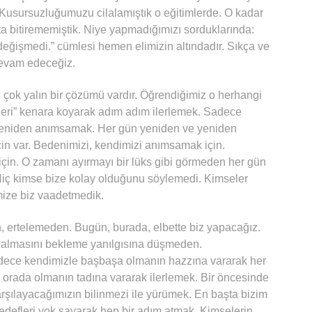
. Kusursuzluğumuzu cilalamıştık o eğitimlerde. O kadar
 bitirememiştik. Niye yapmadığımızı sorduklarında:
y değişmedi.” cümlesi hemen elimizin altındadır. Sıkça ve
devam edeceğiz.
çok yalın bir çözümü vardır. Öğrendiğimiz o herhangi
ntileri” kenara koyarak adım adım ilerlemek. Sadece
eniden anımsamak. Her gün yeniden ve yeniden
in var. Bedenimizi, kendimizi anımsamak için.
çin. O zamanı ayırmayı bir lüks gibi görmeden her gün
 Hiç kimse bize kolay olduğunu söylemedi. Kimseler
mize biz vaadetmedik.
, ertelemeden. Bugün, burada, elbette biz yapacağız.
nu almasını bekleme yanılgısına düşmeden.
dece kendimizle başbaşa olmanın hazzına vararak her
, orada olmanın tadına vararak ilerlemek. Bir öncesinde
arşılayacağımızın bilinmezi ile yürümek. En başta bizim
defleri yok sayarak hep bir adım atmak. Kimselerin