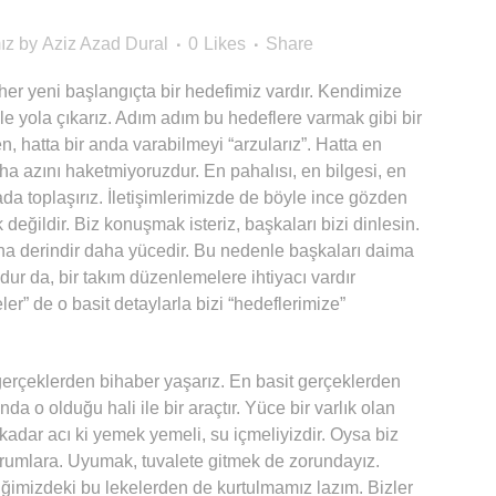
ız
by
Aziz Azad Dural
0
Likes
Share
her yeni başlangıçta bir hedefimiz vardır. Kendimize
 ile yola çıkarız. Adım adım bu hedeflere varmak gibi bir
hatta bir anda varabilmeyi “arzularız”. Hatta en
ha azını haketmiyoruzdur. En pahalısı, en bilgesi, en
orada toplaşırız. İletişimlerimizde de böyle ince gözden
değildir. Biz konuşmak isteriz, başkaları bizi dinlesin.
aha derindir daha yücedir. Bu nedenle başkaları daima
dur da, bir takım düzenlemelere ihtiyacı vardır
ler” de o basit detaylarla bizi “hedeflerimize”
gerçeklerden bihaber yaşarız. En basit gerçeklerden
da o olduğu hali ile bir araçtır. Yüce bir varlık olan
adar acı ki yemek yemeli, su içmeliyizdir. Oysa biz
durumlara. Uyumak, tuvalete gitmek de zorundayız.
imizdeki bu lekelerden de kurtulmamız lazım. Bizler