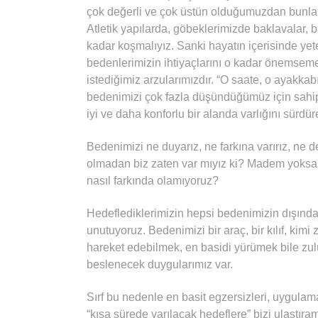
çok değerli ve çok üstün olduğumuzdan bunları
Atletik yapılarda, göbeklerimizde baklavalar, 
kadar koşmalıyız. Sanki hayatın içerisinde ye
bedenlerimizin ihtiyaçlarını o kadar önemseme
istediğimiz arzularımızdır. “O saate, o ayakkab
bedenimizi çok fazla düşündüğümüz için sahip
iyi ve daha konforlu bir alanda varlığını sürdü
Bedenimizi ne duyarız, ne farkına varırız, ne d
olmadan biz zaten var mıyız ki? Madem yoksak
nasıl farkında olamıyoruz?
Hedeflediklerimizin hepsi bedenimizin dışın
unutuyoruz. Bedenimizi bir araç, bir kılıf, kim
hareket edebilmek, en basidi yürümek bile zulü
beslenecek duygularımız var.
Sırf bu nedenle en basit egzersizleri, uygulam
“kısa sürede varılacak hedeflere” bizi ulaştı