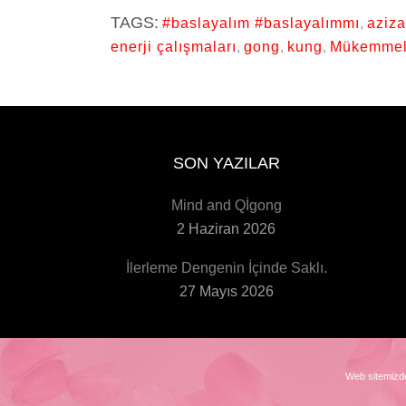
TAGS:
#baslayalım #baslayalımmı
,
aziz
enerji çalışmaları
,
gong
,
kung
,
Mükemmel
SON YAZILAR
Mind and Qİgong
2 Haziran 2026
İlerleme Dengenin İçinde Saklı.
27 Mayıs 2026
Web sitemizde