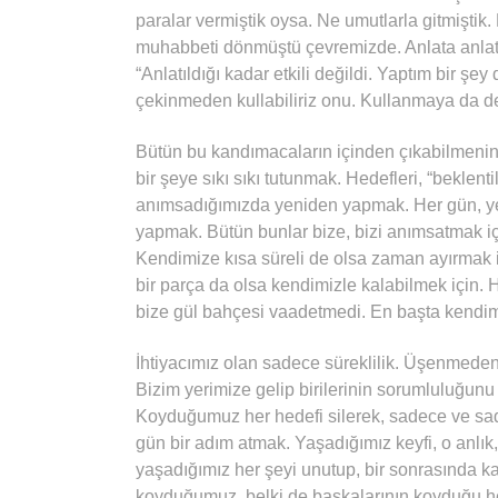
paralar vermiştik oysa. Ne umutlarla gitmiştik
muhabbeti dönmüştü çevremizde. Anlata anlata
“Anlatıldığı kadar etkili değildi. Yaptım bir şe
çekinmeden kullabiliriz onu. Kullanmaya da 
Bütün bu kandımacaların içinden çıkabilmenin 
bir şeye sıkı sıkı tutunmak. Hedefleri, “bekle
anımsadığımızda yeniden yapmak. Her gün, y
yapmak. Bütün bunlar bize, bizi anımsatmak iç
Kendimize kısa süreli de olsa zaman ayırmak i
bir parça da olsa kendimizle kalabilmek için.
bize gül bahçesi vaadetmedi. En başta kendi
İhtiyacımız olan sadece süreklilik. Üşenmeden
Bizim yerimize gelip birilerinin sorumluluğu
Koyduğumuz her hedefi silerek, sadece ve sa
gün bir adım atmak. Yaşadığımız keyfi, o anlık
yaşadığımız her şeyi unutup, bir sonrasında k
koyduğumuz, belki de başkalarının koyduğu he