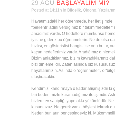
29 AĞU
BAŞLAYALIM MI?
Posted at 14:11h
in
Bilgelik
,
Qigong
,
Yazılarım
Hayatımızdaki her öğrenmede, her iletişimde, 
“beklenti” adını verdiğimiz bir takım “hedefler”
amacımız vardır. O hedeflere mümkünse hemen, 
iyisine gideriz bu öğrenmelerin. Ne de olsa da
hızlısı, en gösterişlisi hangisi ise onu bulur, 
kaçan hedeflerimiz vardır. Aradığımız dinlemek 
Bizim anladıklarımız, bizim kavradıklarımız d
bizi dinlemelidir. Zaten aslında biz kusursuzuz
hayatlarımızın. Aslında o “öğrenmeler”, o “bilge
ulaştıracaktır.
Kendimizi kandırmaya o kadar alışmışızdır ki 
biri bedenimizle kuramadığımız iletişimdir. Aslın
bizlere ev sahipliği yapmakla yükümlüdür. Ne k
kusursuzuz. Ne gerek var ki böylesi tekrarlı 
Neden bunların pençesindeyiz ki. Mükemmelliğ