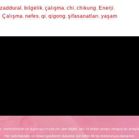
azaddural
,
bilgelik
,
çalışma
,
chi
,
chikung
,
Enerji
,
 Çalışma
,
nefes
,
qi
,
qigong
,
şifasanatları
,
yaşam
, merkezimizde ve duyurularımızda yer alan bilgiler, tanı ve tedavi amaçlı olmayıp bu amaçla
Her türlü hastalık ve tedavi gerektiren durumlar için lütfen bir tıp doktorunuza danışınız.