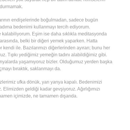
i durmamak.
rının endişelerinde boğulmadan, sadece bugün
adıma bedenimi kullanmayı tercih ediyorum.
 kalabiliyorum. Eşim ise daha sıklıkla meditasyonda
n arasında, belki bir diğeri yemek yaparken. Hatta
 kendi ile. Bazılarımızı diğerlerinden ayıran; bunu her
z. Tıpkı yediğimiz yemeğin tadını alabildiğimiz gibi.
dünyalarda yaşamıyoruz bizler. Olduğumuz yerden başka
mayı bıraktık, saklanmayı da.
lerimiz ufka dönük, yarı yarıya kapalı. Bedenimizi
. Elimizden geldiği kadar gevşiyoruz. Ağırlığımızı
amamen içimizde, ne tamamen dışarıda.