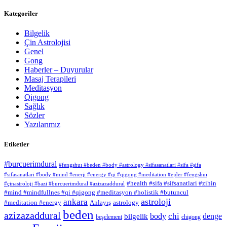
Kategoriler
Bilgelik
Çin Astrolojisi
Genel
Gong
Haberler – Duyurular
Masaj Terapileri
Meditasyon
Qigong
Sağlık
Sözler
Yazılarımız
Etiketler
#burcuerimdural
#fengshuı #beden #body #astrology #sifasanatlari #sifa #şifa
#sifasanatlari #body #mind #enerji #energy #qi #qigong #meditation #ejder #fengshuı
#health #sifa #sifsanatlari #zihin
#çinastroloji #bazi #burcuerimdural #azizazaddural
#mind #mindfullnes #qi #qigong #meditasyon #holistik #butuncul
astroloji
ankara
#meditation #energy
Anlayış
astrology
beden
azizazaddural
chi
body
denge
bilgelik
beşelement
chigong