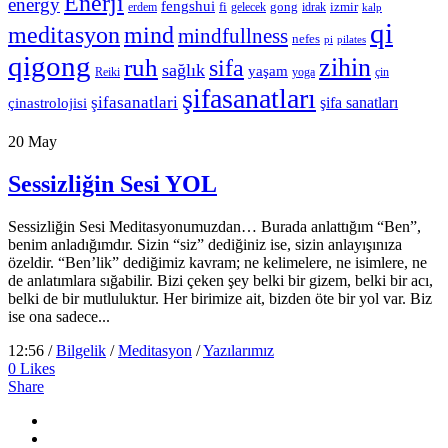
Enerji
energy
fengshui
fi
gong
izmir
erdem
gelecek
idrak
kalp
qi
meditasyon
mind
mindfullness
nefes
pi
pilates
qigong
zihin
ruh
sifa
sağlık
yaşam
Reiki
çin
yoga
şifasanatları
şifasanatlari
şifa sanatları
çinastrolojisi
20
May
Sessizliğin Sesi YOL
Sessizliğin Sesi Meditasyonumuzdan… Burada anlattığım “Ben”,
benim anladığımdır. Sizin “siz” dediğiniz ise, sizin anlayışınıza
özeldir. “Ben’lik” dediğimiz kavram; ne kelimelere, ne isimlere, ne
de anlatımlara sığabilir. Bizi çeken şey belki bir gizem, belki bir acı,
belki de bir mutluluktur. Her birimize ait, bizden öte bir yol var. Biz
ise ona sadece...
12:56 /
Bilgelik
/
Meditasyon
/
Yazılarımız
0
Likes
Share