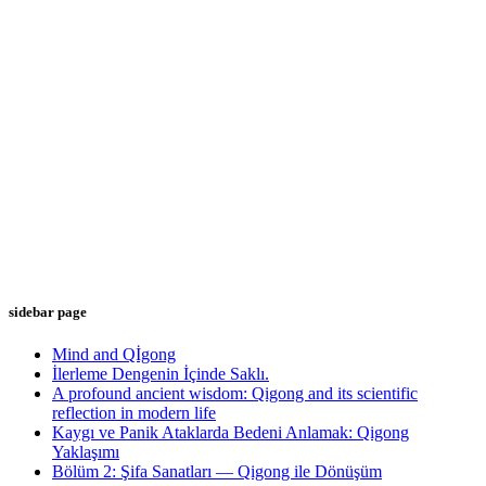
sidebar page
Mind and Qİgong
İlerleme Dengenin İçinde Saklı.
A profound ancient wisdom: Qigong and its scientific
reflection in modern life
Kaygı ve Panik Ataklarda Bedeni Anlamak: Qigong
Yaklaşımı
Bölüm 2: Şifa Sanatları — Qigong ile Dönüşüm