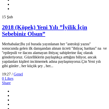
15
Şub
2018 (Köpek) Yeni Yılı ”İyilik İçin
Sebebiniz Olsun”
Merhabalar;Bu yıl burada yayınlanan her ''astroloji yazısı''
sonucunda gelen ilk danışandan alınan ücreti ''ihtiyaç haritası'' na ve
''epilepsili ve ilacını alamayan ihtiyaç sahiplerine ilaç olarak
gönderiyoruz. Güzelliklerin paylaştıkça arttığını biliyor, ancak
yapılanları kişileri incitmemek adına paylaşmıyoruz.Çin Yeni yılı
gibi günler , her küçük şey , her...
19:27 /
Genel
0
Likes
Share