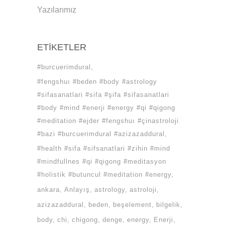
Yazılarımız
ETIKETLER
#burcuerimdural
#fengshuı #beden #body #astrology
#sifasanatlari #sifa #şifa #sifasanatlari
#body #mind #enerji #energy #qi #qigong
#meditation #ejder #fengshuı #çinastroloji
#bazi #burcuerimdural #azizazaddural
#health #sifa #sifsanatlari #zihin #mind
#mindfullnes #qi #qigong #meditasyon
#holistik #butuncul #meditation #energy
ankara
Anlayış
astrology
astroloji
azizazaddural
beden
beşelement
bilgelik
body
chi
chigong
denge
energy
Enerji