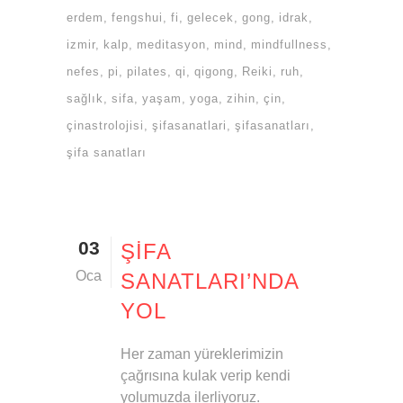
erdem
fengshui
fi
gelecek
gong
idrak
izmir
kalp
meditasyon
mind
mindfullness
nefes
pi
pilates
qi
qigong
Reiki
ruh
sağlık
sifa
yaşam
yoga
zihin
çin
çinastrolojisi
şifasanatlari
şifasanatları
şifa sanatları
03
ŞIFA
Oca
SANATLARI’NDA
YOL
Her zaman yüreklerimizin
çağrısına kulak verip kendi
yolumuzda ilerliyoruz.