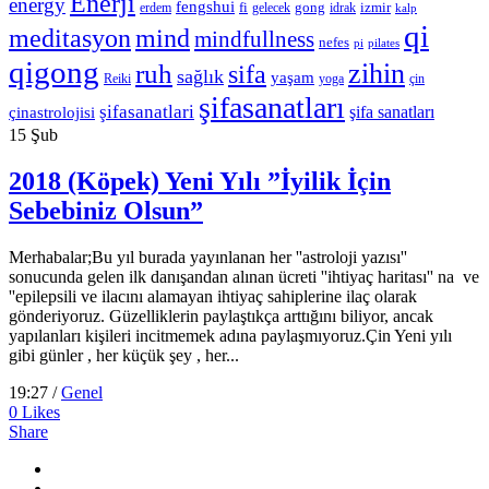
Enerji
energy
fengshui
fi
gong
izmir
erdem
gelecek
idrak
kalp
qi
meditasyon
mind
mindfullness
nefes
pi
pilates
qigong
zihin
ruh
sifa
sağlık
yaşam
Reiki
çin
yoga
şifasanatları
şifasanatlari
şifa sanatları
çinastrolojisi
15
Şub
2018 (Köpek) Yeni Yılı ”İyilik İçin
Sebebiniz Olsun”
Merhabalar;Bu yıl burada yayınlanan her ''astroloji yazısı''
sonucunda gelen ilk danışandan alınan ücreti ''ihtiyaç haritası'' na ve
''epilepsili ve ilacını alamayan ihtiyaç sahiplerine ilaç olarak
gönderiyoruz. Güzelliklerin paylaştıkça arttığını biliyor, ancak
yapılanları kişileri incitmemek adına paylaşmıyoruz.Çin Yeni yılı
gibi günler , her küçük şey , her...
19:27 /
Genel
0
Likes
Share