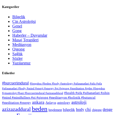
Kategoriler
Bilgelik
Çin Astrolojisi
Genel
Gong
Haberler – Duyurular
Masaj Terapileri
Meditasyon
Qigong
Sağlık
Sözler
Yazılarımız
Etiketler
#burcuerimdural
#fengshuı #beden #body #astrology #sifasanatlari #sifa #şifa
#sifasanatlari #body #mind #enerji #energy #qi #qigong #meditation #ejder #fengshuı
#health #sifa #sifsanatlari #zihin
#çinastroloji #bazi #burcuerimdural #azizazaddural
#mind #mindfullnes #qi #qigong #meditasyon #holistik #butuncul
astroloji
ankara
#meditation #energy
Anlayış
astrology
beden
azizazaddural
chi
body
denge
bilgelik
beşelement
chigong