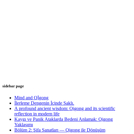
sidebar page
Mind and Qİgong
İlerleme Dengenin İçinde Saklı.
A profound ancient wisdom: Qigong and its scientific
reflection in modern life
Kaygı ve Panik Ataklarda Bedeni Anlamak: Qigong
Yaklaşımı
Bölüm 2: Şifa Sanatları — Qigong ile Dönüşüm