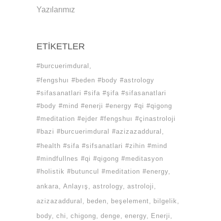
Yazılarımız
ETIKETLER
#burcuerimdural
#fengshuı #beden #body #astrology
#sifasanatlari #sifa #şifa #sifasanatlari
#body #mind #enerji #energy #qi #qigong
#meditation #ejder #fengshuı #çinastroloji
#bazi #burcuerimdural #azizazaddural
#health #sifa #sifsanatlari #zihin #mind
#mindfullnes #qi #qigong #meditasyon
#holistik #butuncul #meditation #energy
ankara
Anlayış
astrology
astroloji
azizazaddural
beden
beşelement
bilgelik
body
chi
chigong
denge
energy
Enerji