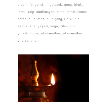
erdem
fengshui
fi
gelecek
gong
idrak
izmir
kalp
meditasyon
mind
mindfullness
nefes
pi
pilates
qi
qigong
Reiki
ruh
sağlık
sifa
yaşam
yoga
zihin
çin
çinastrolojisi
şifasanatlari
şifasanatları
şifa sanatları