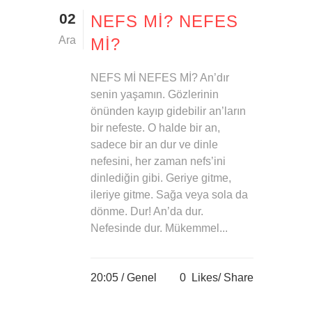
02
NEFS MI? NEFES
Ara
MI?
NEFS Mİ NEFES Mİ? An’dır
senin yaşamın. Gözlerinin
önünden kayıp gidebilir an’ların
bir nefeste. O halde bir an,
sadece bir an dur ve dinle
nefesini, her zaman nefs’ini
dinlediğin gibi. Geriye gitme,
ileriye gitme. Sağa veya sola da
dönme. Dur! An’da dur.
Nefesinde dur. Mükemmel...
20:05 /
Genel
0
Likes
Share