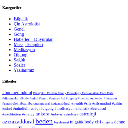
Kategoriler
Bilgelik
Çin Astrolojisi
Genel
Gong
Haberler – Duyurular
Masaj Terapileri
Meditasyon
Qigong
Sağlık
Sözler
Yazılarımız
Etiketler
#burcuerimdural
#fengshuı #beden #body #astrology #sifasanatlari #sifa #şifa
#sifasanatlari #body #mind #enerji #energy #qi #qigong #meditation #ejder #fengshuı
#health #sifa #sifsanatlari #zihin
#çinastroloji #bazi #burcuerimdural #azizazaddural
#mind #mindfullnes #qi #qigong #meditasyon #holistik #butuncul
astroloji
ankara
#meditation #energy
Anlayış
astrology
beden
azizazaddural
chi
body
denge
bilgelik
beşelement
chigong