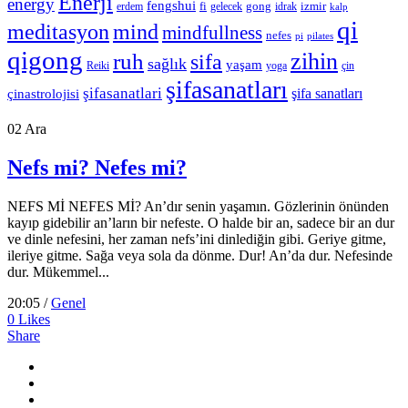
Enerji
energy
fengshui
fi
gong
izmir
erdem
gelecek
idrak
kalp
qi
meditasyon
mind
mindfullness
nefes
pi
pilates
qigong
zihin
ruh
sifa
sağlık
yaşam
Reiki
çin
yoga
şifasanatları
şifasanatlari
şifa sanatları
çinastrolojisi
02
Ara
Nefs mi? Nefes mi?
NEFS Mİ NEFES Mİ? An’dır senin yaşamın. Gözlerinin önünden
kayıp gidebilir an’ların bir nefeste. O halde bir an, sadece bir an dur
ve dinle nefesini, her zaman nefs’ini dinlediğin gibi. Geriye gitme,
ileriye gitme. Sağa veya sola da dönme. Dur! An’da dur. Nefesinde
dur. Mükemmel...
20:05 /
Genel
0
Likes
Share