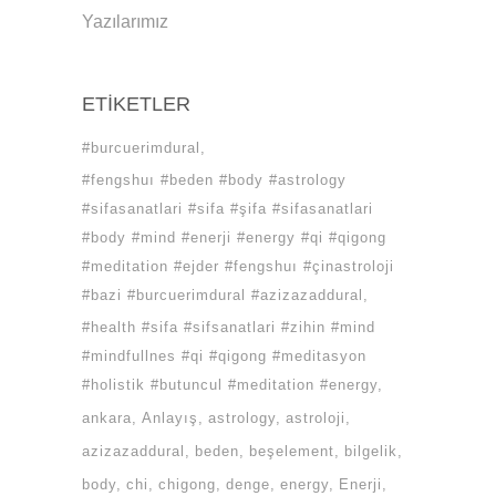
Yazılarımız
ETIKETLER
#burcuerimdural
#fengshuı #beden #body #astrology
#sifasanatlari #sifa #şifa #sifasanatlari
#body #mind #enerji #energy #qi #qigong
#meditation #ejder #fengshuı #çinastroloji
#bazi #burcuerimdural #azizazaddural
#health #sifa #sifsanatlari #zihin #mind
#mindfullnes #qi #qigong #meditasyon
#holistik #butuncul #meditation #energy
ankara
Anlayış
astrology
astroloji
azizazaddural
beden
beşelement
bilgelik
body
chi
chigong
denge
energy
Enerji