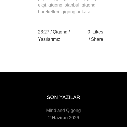
ekşi, qigong istanbul, qigong
hareketleri, qigong ankara,...
23:27 /
Qigong
/
0
Likes
Yazılarımız
Share
SON YAZILAR
Mind and Qİgong
2 Haziran 2026