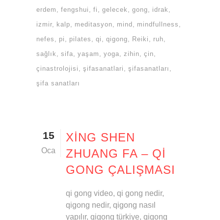
erdem
fengshui
fi
gelecek
gong
idrak
izmir
kalp
meditasyon
mind
mindfullness
nefes
pi
pilates
qi
qigong
Reiki
ruh
sağlık
sifa
yaşam
yoga
zihin
çin
çinastrolojisi
şifasanatlari
şifasanatları
şifa sanatları
15
XING SHEN
Oca
ZHUANG FA – QI
GONG ÇALIŞMASI
qi gong video, qi gong nedir,
qigong nedir, qigong nasıl
yapılır, qigong türkiye, qigong