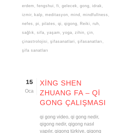
erdem
fengshui
fi
gelecek
gong
idrak
izmir
kalp
meditasyon
mind
mindfullness
nefes
pi
pilates
qi
qigong
Reiki
ruh
sağlık
sifa
yaşam
yoga
zihin
çin
çinastrolojisi
şifasanatlari
şifasanatları
şifa sanatları
15
XING SHEN
Oca
ZHUANG FA – QI
GONG ÇALIŞMASI
qi gong video, qi gong nedir,
qigong nedir, qigong nasıl
yapılır, qigong türkiye, qigong