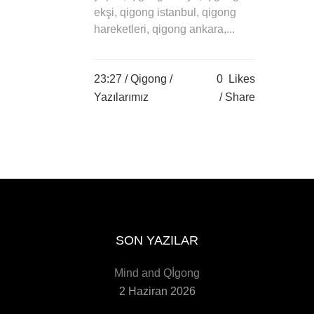
ekşi, qigong istanbul, qigong
hareketleri, qigong ankara,...
23:27 /
Qigong
/
0
Likes
Yazılarımız
Share
SON YAZILAR
Mind and Qİgong
2 Haziran 2026