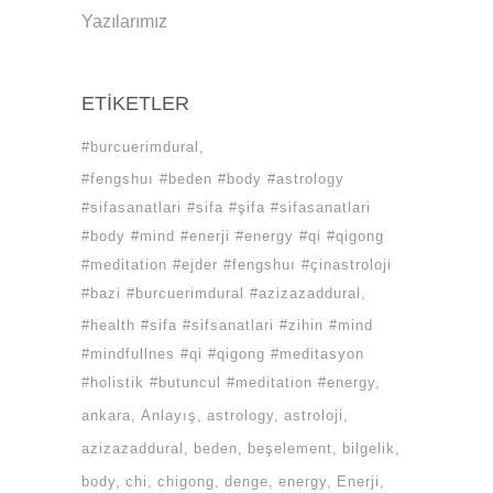
Yazılarımız
ETIKETLER
#burcuerimdural
#fengshuı #beden #body #astrology
#sifasanatlari #sifa #şifa #sifasanatlari
#body #mind #enerji #energy #qi #qigong
#meditation #ejder #fengshuı #çinastroloji
#bazi #burcuerimdural #azizazaddural
#health #sifa #sifsanatlari #zihin #mind
#mindfullnes #qi #qigong #meditasyon
#holistik #butuncul #meditation #energy
ankara
Anlayış
astrology
astroloji
azizazaddural
beden
beşelement
bilgelik
body
chi
chigong
denge
energy
Enerji