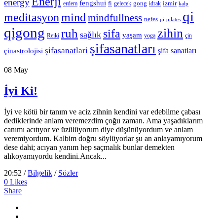
Enerji
energy
fengshui
fi
gong
izmir
erdem
gelecek
idrak
kalp
qi
meditasyon
mind
mindfullness
nefes
pi
pilates
qigong
zihin
ruh
sifa
sağlık
yaşam
Reiki
çin
yoga
şifasanatları
şifasanatlari
şifa sanatları
çinastrolojisi
08
May
İyi Ki!
İyi ve kötü bir tanım ve aciz zihnin kendini var edebilme çabası
dediklerinde anlam veremezdim çoğu zaman. Ama yaşadıklarım
canımı acıtıyor ve üzülüyorum diye düşünüyordum ve anlam
veremiyordum. Kalbim doğru söylüyorlar şu an anlayamıyorum
dese dahi; acıyan yanım hep saçmalık bunlar demekten
alıkoyamıyordu kendini.Ancak...
20:52 /
Bilgelik
/
Sözler
0
Likes
Share