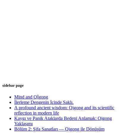
sidebar page
Mind and Qİgong
İlerleme Dengenin İçinde Saklı.
A profound ancient wisdom: Qigong and its scientific
reflection in modern life
Kaygı ve Panik Ataklarda Bedeni Anlamak: Qigong
Yaklaşımı
Bölüm 2: Şifa Sanatları — Qigong ile Dönüşüm