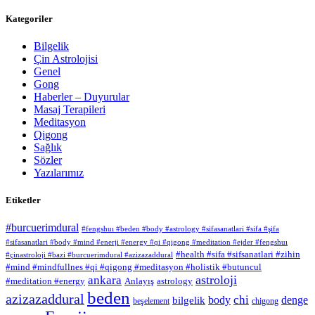
Kategoriler
Bilgelik
Çin Astrolojisi
Genel
Gong
Haberler – Duyurular
Masaj Terapileri
Meditasyon
Qigong
Sağlık
Sözler
Yazılarımız
Etiketler
#burcuerimdural
#fengshuı #beden #body #astrology #sifasanatlari #sifa #şifa
#sifasanatlari #body #mind #enerji #energy #qi #qigong #meditation #ejder #fengshuı
#health #sifa #sifsanatlari #zihin
#çinastroloji #bazi #burcuerimdural #azizazaddural
#mind #mindfullnes #qi #qigong #meditasyon #holistik #butuncul
astroloji
ankara
#meditation #energy
Anlayış
astrology
beden
azizazaddural
chi
body
denge
bilgelik
beşelement
chigong