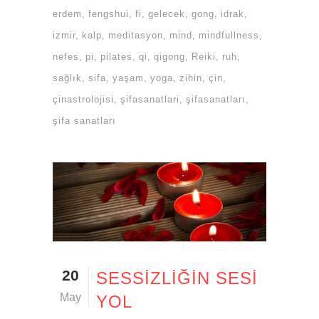
erdem
fengshui
fi
gelecek
gong
idrak
izmir
kalp
meditasyon
mind
mindfullness
nefes
pi
pilates
qi
qigong
Reiki
ruh
sağlık
sifa
yaşam
yoga
zihin
çin
çinastrolojisi
şifasanatlari
şifasanatları
şifa sanatları
20
SESSIZLIĞIN SESI
May
YOL