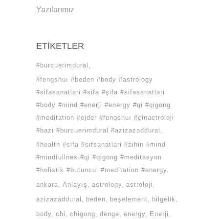
Yazılarımız
ETIKETLER
#burcuerimdural
#fengshuı #beden #body #astrology
#sifasanatlari #sifa #şifa #sifasanatlari
#body #mind #enerji #energy #qi #qigong
#meditation #ejder #fengshuı #çinastroloji
#bazi #burcuerimdural #azizazaddural
#health #sifa #sifsanatlari #zihin #mind
#mindfullnes #qi #qigong #meditasyon
#holistik #butuncul #meditation #energy
ankara
Anlayış
astrology
astroloji
azizazaddural
beden
beşelement
bilgelik
body
chi
chigong
denge
energy
Enerji