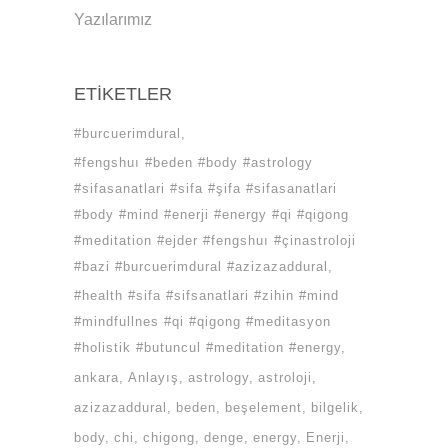
Yazılarımız
ETIKETLER
#burcuerimdural
#fengshuı #beden #body #astrology
#sifasanatlari #sifa #şifa #sifasanatlari
#body #mind #enerji #energy #qi #qigong
#meditation #ejder #fengshuı #çinastroloji
#bazi #burcuerimdural #azizazaddural
#health #sifa #sifsanatlari #zihin #mind
#mindfullnes #qi #qigong #meditasyon
#holistik #butuncul #meditation #energy
ankara
Anlayış
astrology
astroloji
azizazaddural
beden
beşelement
bilgelik
body
chi
chigong
denge
energy
Enerji