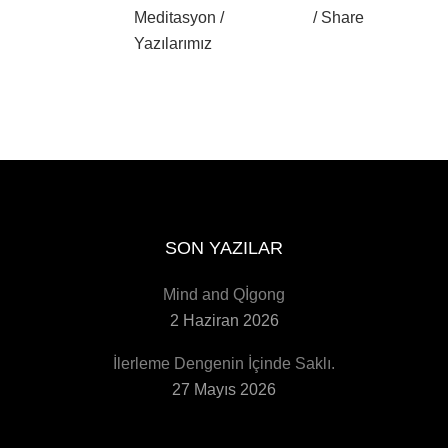
Meditasyon
/
Share
Yazılarımız
SON YAZILAR
Mind and Qİgong
2 Haziran 2026
İlerleme Dengenin İçinde Saklı.
27 Mayıs 2026