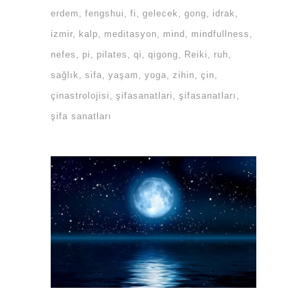
erdem
fengshui
fi
gelecek
gong
idrak
izmir
kalp
meditasyon
mind
mindfullness
nefes
pi
pilates
qi
qigong
Reiki
ruh
sağlık
sifa
yaşam
yoga
zihin
çin
çinastrolojisi
şifasanatlari
şifasanatları
şifa sanatları