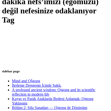
dakika nefs’imizi (egomuzu)
değil nefesinize odaklanıyor
Tag
sidebar page
Mind and Qİgong
İlerleme Dengenin İçinde Saklı.
A profound ancient wisdom: Qigong and its scientific
reflection in modern life
Kaygı ve Panik Ataklarda Bedeni Anlamak: Qigong
Yaklaşımı
Bölüm 2: Şifa Sanatları — Qigong ile Dönüşüm