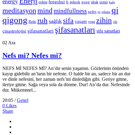
Enerji
energy
fengshui
fi
gong
izmir
erdem
gelecek
idrak
kalp
qi
meditasyon
mind
mindfullness
nefes
pi
pilates
qigong
zihin
ruh
sifa
sağlık
yaşam
Reiki
çin
yoga
şifasanatları
şifasanatlari
şifa sanatları
çinastrolojisi
02
Ara
Nefs mi? Nefes mi?
NEFS Mİ NEFES Mİ? An’dır senin yaşamın. Gözlerinin önünden
kayıp gidebilir an’ların bir nefeste. O halde bir an, sadece bir an dur
ve dinle nefesini, her zaman nefs’ini dinlediğin gibi. Geriye gitme,
ileriye gitme. Sağa veya sola da dönme. Dur! An’da dur. Nefesinde
dur. Mükemmel...
20:05 /
Genel
0
Likes
Share