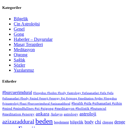
Kategoriler
Bilgelik
Çin Astrolojisi
Genel
Gong
Haberler – Duyurular
Masaj Terapileri
Meditasyon
Qigong
Sağlık
Sözler
Yazılarımız
Etiketler
#burcuerimdural
#fengshuı #beden #body #astrology #sifasanatlari #sifa #şifa
#sifasanatlari #body #mind #enerji #energy #qi #qigong #meditation #ejder #fengshuı
#health #sifa #sifsanatlari #zihin
#çinastroloji #bazi #burcuerimdural #azizazaddural
#mind #mindfullnes #qi #qigong #meditasyon #holistik #butuncul
astroloji
ankara
#meditation #energy
Anlayış
astrology
beden
azizazaddural
chi
body
denge
bilgelik
beşelement
chigong