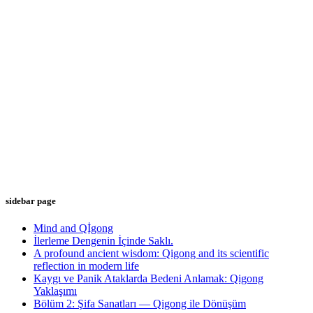
sidebar page
Mind and Qİgong
İlerleme Dengenin İçinde Saklı.
A profound ancient wisdom: Qigong and its scientific
reflection in modern life
Kaygı ve Panik Ataklarda Bedeni Anlamak: Qigong
Yaklaşımı
Bölüm 2: Şifa Sanatları — Qigong ile Dönüşüm