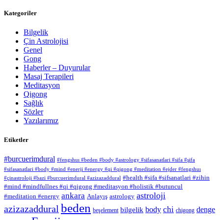
Kategoriler
Bilgelik
Çin Astrolojisi
Genel
Gong
Haberler – Duyurular
Masaj Terapileri
Meditasyon
Qigong
Sağlık
Sözler
Yazılarımız
Etiketler
#burcuerimdural
#fengshuı #beden #body #astrology #sifasanatlari #sifa #şifa
#sifasanatlari #body #mind #enerji #energy #qi #qigong #meditation #ejder #fengshuı
#health #sifa #sifsanatlari #zihin
#çinastroloji #bazi #burcuerimdural #azizazaddural
#mind #mindfullnes #qi #qigong #meditasyon #holistik #butuncul
astroloji
ankara
#meditation #energy
Anlayış
astrology
beden
azizazaddural
chi
body
denge
bilgelik
beşelement
chigong