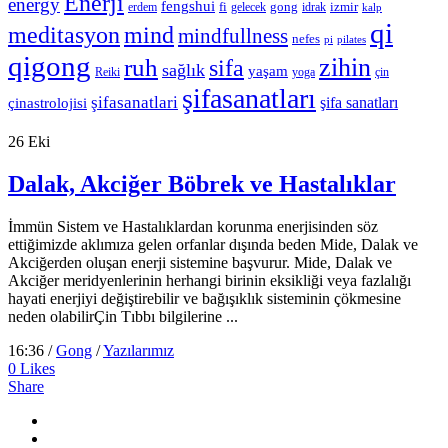
Enerji
energy
fengshui
fi
gong
izmir
erdem
gelecek
idrak
kalp
qi
meditasyon
mind
mindfullness
nefes
pi
pilates
qigong
zihin
ruh
sifa
sağlık
yaşam
Reiki
çin
yoga
şifasanatları
şifasanatlari
şifa sanatları
çinastrolojisi
26
Eki
Dalak, Akciğer Böbrek ve Hastalıklar
İmmün Sistem ve Hastalıklardan korunma enerjisinden söz
ettiğimizde aklımıza gelen orfanlar dışında beden Mide, Dalak ve
Akciğerden oluşan enerji sistemine başvurur. Mide, Dalak ve
Akciğer meridyenlerinin herhangi birinin eksikliği veya fazlalığı
hayati enerjiyi değiştirebilir ve bağışıklık sisteminin çökmesine
neden olabilirÇin Tıbbı bilgilerine ...
16:36 /
Gong
/
Yazılarımız
0
Likes
Share