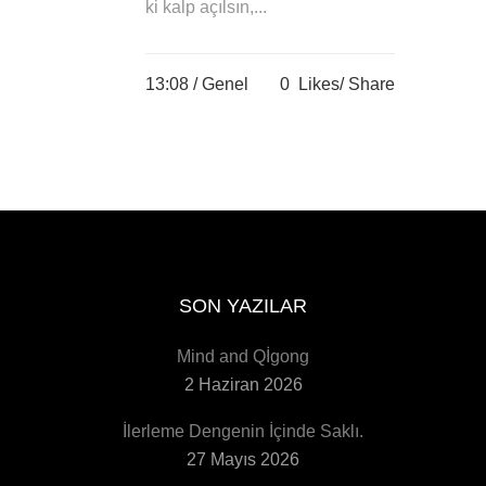
ki kalp açılsın,...
13:08 /
Genel
0
Likes
Share
SON YAZILAR
Mind and Qİgong
2 Haziran 2026
İlerleme Dengenin İçinde Saklı.
27 Mayıs 2026