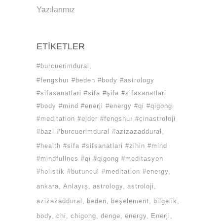
Yazılarımız
ETIKETLER
#burcuerimdural
#fengshuı #beden #body #astrology
#sifasanatlari #sifa #şifa #sifasanatlari
#body #mind #enerji #energy #qi #qigong
#meditation #ejder #fengshuı #çinastroloji
#bazi #burcuerimdural #azizazaddural
#health #sifa #sifsanatlari #zihin #mind
#mindfullnes #qi #qigong #meditasyon
#holistik #butuncul #meditation #energy
ankara
Anlayış
astrology
astroloji
azizazaddural
beden
beşelement
bilgelik
body
chi
chigong
denge
energy
Enerji