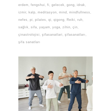
erdem
fengshui
fi
gelecek
gong
idrak
izmir
kalp
meditasyon
mind
mindfullness
nefes
pi
pilates
qi
qigong
Reiki
ruh
sağlık
sifa
yaşam
yoga
zihin
çin
çinastrolojisi
şifasanatlari
şifasanatları
şifa sanatları