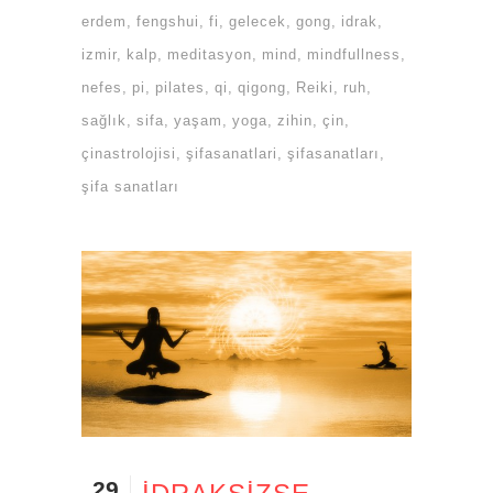
erdem
fengshui
fi
gelecek
gong
idrak
izmir
kalp
meditasyon
mind
mindfullness
nefes
pi
pilates
qi
qigong
Reiki
ruh
sağlık
sifa
yaşam
yoga
zihin
çin
çinastrolojisi
şifasanatlari
şifasanatları
şifa sanatları
29