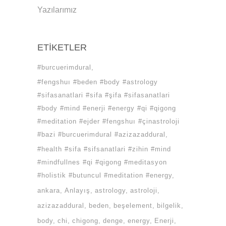
Yazılarımız
ETIKETLER
#burcuerimdural
#fengshuı #beden #body #astrology
#sifasanatlari #sifa #şifa #sifasanatlari
#body #mind #enerji #energy #qi #qigong
#meditation #ejder #fengshuı #çinastroloji
#bazi #burcuerimdural #azizazaddural
#health #sifa #sifsanatlari #zihin #mind
#mindfullnes #qi #qigong #meditasyon
#holistik #butuncul #meditation #energy
ankara
Anlayış
astrology
astroloji
azizazaddural
beden
beşelement
bilgelik
body
chi
chigong
denge
energy
Enerji