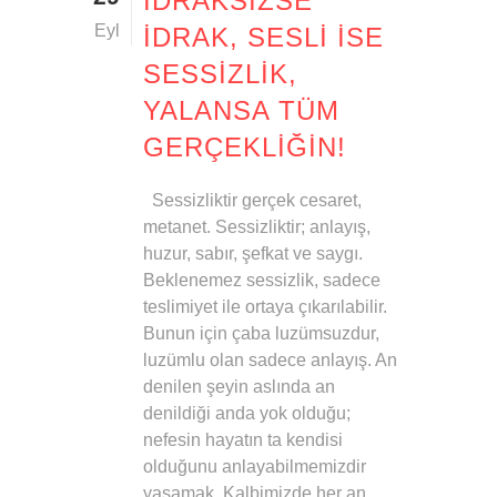
İDRAKSIZSE
Eyl
İDRAK, SESLI ISE
SESSIZLIK,
YALANSA TÜM
GERÇEKLIĞIN!
Sessizliktir gerçek cesaret,
metanet. Sessizliktir; anlayış,
huzur, sabır, şefkat ve saygı.
Beklenemez sessizlik, sadece
teslimiyet ile ortaya çıkarılabilir.
Bunun için çaba luzümsuzdur,
luzümlu olan sadece anlayış. An
denilen şeyin aslında an
denildiği anda yok olduğu;
nefesin hayatın ta kendisi
olduğunu anlayabilmemizdir
yaşamak. Kalbimizde her an