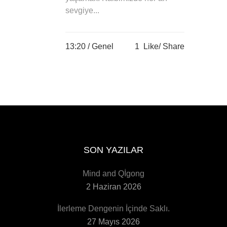
sevgiye...
13:20 /
Genel
1
Like
Share
SON YAZILAR
Mind and Qİgong
2 Haziran 2026
İlerleme Dengenin İçinde Saklı.
27 Mayıs 2026