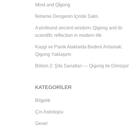
Mind and Qİgong
İlerleme Dengenin İçinde Saklı.
A profound ancient wisdom: Qigong and its
scientific reflection in modern life
Kaygı ve Panik Ataklarda Bedeni Anlamak:
Qigong Yaklaşımı
Bölüm 2: Şifa Sanatları — Qigong ile Dönüşü
KATEGORILER
Bilgelik
Çin Astrolojisi
Genel