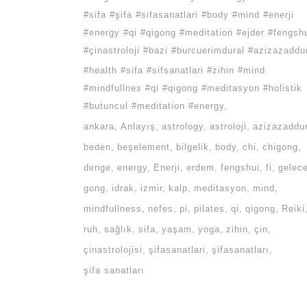
#sifa #şifa #sifasanatlari #body #mind #enerji
#energy #qi #qigong #meditation #ejder #fengsh
#çinastroloji #bazi #burcuerimdural #azizazaddu
#health #sifa #sifsanatlari #zihin #mind
#mindfullnes #qi #qigong #meditasyon #holistik
#butuncul #meditation #energy
ankara
Anlayış
astrology
astroloji
azizazaddur
beden
beşelement
bilgelik
body
chi
chigong
denge
energy
Enerji
erdem
fengshui
fi
gelec
gong
idrak
izmir
kalp
meditasyon
mind
mindfullness
nefes
pi
pilates
qi
qigong
Reiki
ruh
sağlık
sifa
yaşam
yoga
zihin
çin
çinastrolojisi
şifasanatlari
şifasanatları
şifa sanatları