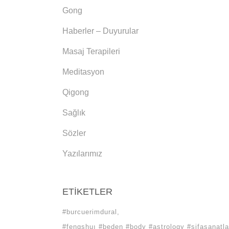
Gong
Haberler – Duyurular
Masaj Terapileri
Meditasyon
Qigong
Sağlık
Sözler
Yazılarımız
ETIKETLER
#burcuerimdural
#fengshuı #beden #body #astrology #sifasanatla