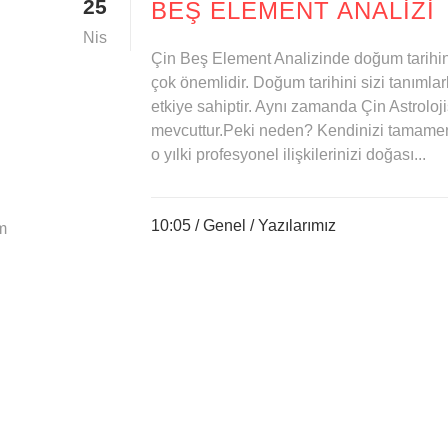
25
BEŞ ELEMENT ANALIZI
Nis
Çin Beş Element Analizinde doğum tarihini
çok önemlidir. Doğum tarihini sizi tanımlark
etkiye sahiptir. Aynı zamanda Çin Astroloji
mevcuttur.Peki neden? Kendinizi tamamen a
o yılki profesyonel ilişkilerinizi doğası...
10:05 /
Genel
/
Yazılarımız
m