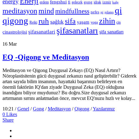
Enerji
energy
fengshui
fi
gong
izmir
erdem
gelecek
idrak
kalp
qi
meditasyon
mind
mindfullness
nefes
pi
pilates
qigong
zihin
ruh
sifa
sağlık
yaşam
Reiki
çin
yoga
şifasanatları
şifasanatlari
şifa sanatları
çinastrolojisi
16
Mar
EQ -Qigong ve Meditasyon
Meditasyon ve Qigong Duygusal Zekayı (EQ) Nasıl Artırır?
Nöroplastisitenin gücü duygusal zekanızı nasıl geliştirebilir? Giderek
artan sayıda bilim insanının, hayattaki başarınızı belirleyen en
önemli faktörün IQ'dan ziyade Duygusal Zeka (EQ) olduğuna
inandığını biliyor muydunuz? Bu doğru.Size duygusal zekanızı
artırmanın sırrını anlatmadan önce, mevcut EQ'nuzu hızlı ve kolay...
10:21 /
Genel
/
Gong
/
Meditasyon
/
Qigong
/
Yazılarımız
0
Likes
Share