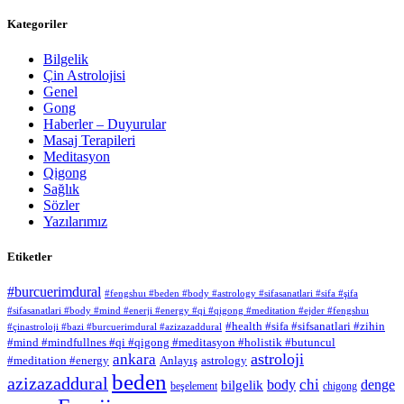
Kategoriler
Bilgelik
Çin Astrolojisi
Genel
Gong
Haberler – Duyurular
Masaj Terapileri
Meditasyon
Qigong
Sağlık
Sözler
Yazılarımız
Etiketler
#burcuerimdural
#fengshuı #beden #body #astrology #sifasanatlari #sifa #şifa
#sifasanatlari #body #mind #enerji #energy #qi #qigong #meditation #ejder #fengshuı
#health #sifa #sifsanatlari #zihin
#çinastroloji #bazi #burcuerimdural #azizazaddural
#mind #mindfullnes #qi #qigong #meditasyon #holistik #butuncul
astroloji
ankara
#meditation #energy
Anlayış
astrology
beden
azizazaddural
chi
body
denge
bilgelik
beşelement
chigong