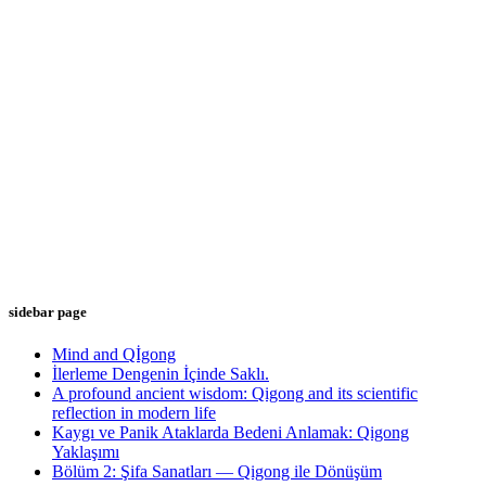
sidebar page
Mind and Qİgong
İlerleme Dengenin İçinde Saklı.
A profound ancient wisdom: Qigong and its scientific
reflection in modern life
Kaygı ve Panik Ataklarda Bedeni Anlamak: Qigong
Yaklaşımı
Bölüm 2: Şifa Sanatları — Qigong ile Dönüşüm