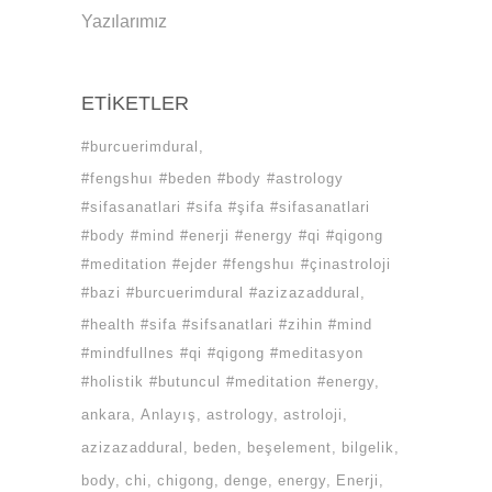
Yazılarımız
ETIKETLER
#burcuerimdural
#fengshuı #beden #body #astrology
#sifasanatlari #sifa #şifa #sifasanatlari
#body #mind #enerji #energy #qi #qigong
#meditation #ejder #fengshuı #çinastroloji
#bazi #burcuerimdural #azizazaddural
#health #sifa #sifsanatlari #zihin #mind
#mindfullnes #qi #qigong #meditasyon
#holistik #butuncul #meditation #energy
ankara
Anlayış
astrology
astroloji
azizazaddural
beden
beşelement
bilgelik
body
chi
chigong
denge
energy
Enerji