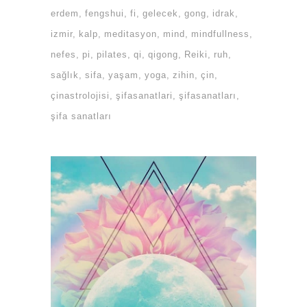
erdem
fengshui
fi
gelecek
gong
idrak
izmir
kalp
meditasyon
mind
mindfullness
nefes
pi
pilates
qi
qigong
Reiki
ruh
sağlık
sifa
yaşam
yoga
zihin
çin
çinastrolojisi
şifasanatlari
şifasanatları
şifa sanatları