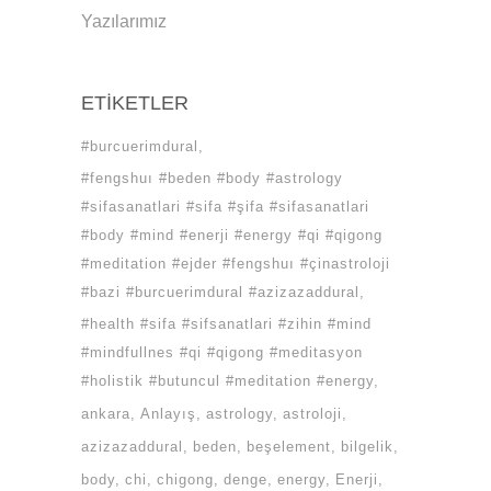
Yazılarımız
ETIKETLER
#burcuerimdural
#fengshuı #beden #body #astrology
#sifasanatlari #sifa #şifa #sifasanatlari
#body #mind #enerji #energy #qi #qigong
#meditation #ejder #fengshuı #çinastroloji
#bazi #burcuerimdural #azizazaddural
#health #sifa #sifsanatlari #zihin #mind
#mindfullnes #qi #qigong #meditasyon
#holistik #butuncul #meditation #energy
ankara
Anlayış
astrology
astroloji
azizazaddural
beden
beşelement
bilgelik
body
chi
chigong
denge
energy
Enerji