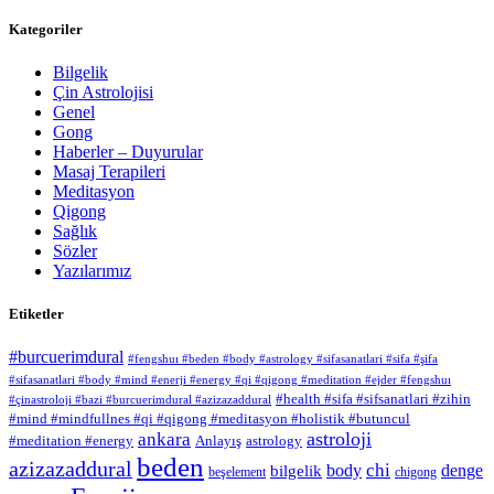
Kategoriler
Bilgelik
Çin Astrolojisi
Genel
Gong
Haberler – Duyurular
Masaj Terapileri
Meditasyon
Qigong
Sağlık
Sözler
Yazılarımız
Etiketler
#burcuerimdural
#fengshuı #beden #body #astrology #sifasanatlari #sifa #şifa
#sifasanatlari #body #mind #enerji #energy #qi #qigong #meditation #ejder #fengshuı
#health #sifa #sifsanatlari #zihin
#çinastroloji #bazi #burcuerimdural #azizazaddural
#mind #mindfullnes #qi #qigong #meditasyon #holistik #butuncul
astroloji
ankara
#meditation #energy
Anlayış
astrology
beden
azizazaddural
chi
body
denge
bilgelik
beşelement
chigong