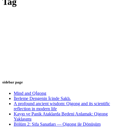
Tag
sidebar page
Mind and Qİgong
İlerleme Dengenin İçinde Saklı.
A profound ancient wisdom: Qigong and its scientific
reflection in modern life
Kaygı ve Panik Ataklarda Bedeni Anlamak: Qigong
Yaklaşımı
Bölüm 2: Şifa Sanatları — Qigong ile Dönüşüm