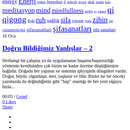
Enerji
energy
fengshui
fi
gong
izmir
erdem
gelecek
idrak
kalp
qi
meditasyon
mind
mindfullness
nefes
pi
pilates
qigong
zihin
ruh
sifa
sağlık
yaşam
Reiki
çin
yoga
şifasanatları
şifasanatlari
şifa sanatları
çinastrolojisi
16
Oca
Doğru Bildiğimiz Yanlışlar – 2
Herhangi bir çalışma ya da uygulamanın başarısı/başarısızlığı
yöntemin kendisinden çok bizim ne kadar üzerine düştüğümüze
bağlıdır. Doğada her yapının ve sistemin işleyişinin döngüleri vardır.
Doğar, büyür, olgunlaşır, ürer, yaşlanır ve ölür. Bizler ise bir önceki
yazımızda da değindiğimiz gibi "hap" mantığı ile her yeni olguyu
hızla...
00:05 /
Genel
0
Likes
Share