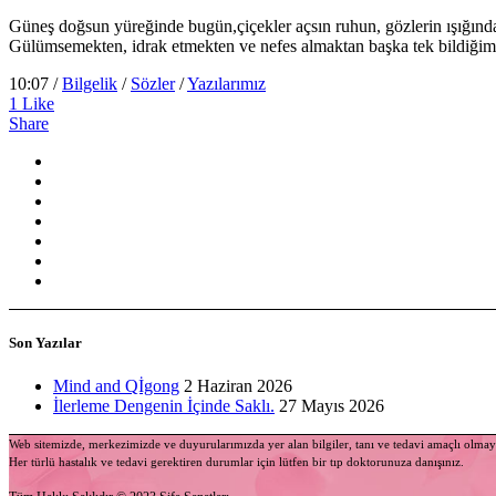
Güneş doğsun yüreğinde bugün,çiçekler açsın ruhun, gözlerin ışığında
Gülümsemekten, idrak etmekten ve nefes almaktan başka tek bildiğim b
10:07 /
Bilgelik
/
Sözler
/
Yazılarımız
1
Like
Share
Son Yazılar
Mind and Qİgong
2 Haziran 2026
İlerleme Dengenin İçinde Saklı.
27 Mayıs 2026
Web sitemizde, merkezimizde ve duyurularımızda yer alan bilgiler, tanı ve tedavi amaçlı olma
Her türlü hastalık ve tedavi gerektiren durumlar için lütfen bir tıp doktorunuza danışınız.