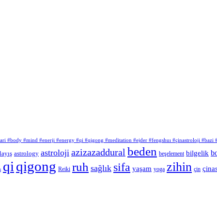
atlari #body #mind #enerji #energy #qi #qigong #meditation #ejder #fengshuı #çinastroloji #bazi
beden
azizazaddural
astroloji
b
bilgelik
layış
astrology
beşelement
qi
qigong
zihin
ruh
sifa
sağlık
yaşam
çinas
Reiki
çin
yoga
s