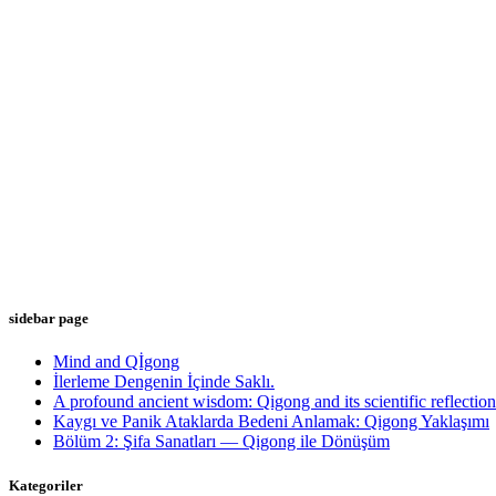
sidebar page
Mind and Qİgong
İlerleme Dengenin İçinde Saklı.
A profound ancient wisdom: Qigong and its scientific reflection
Kaygı ve Panik Ataklarda Bedeni Anlamak: Qigong Yaklaşımı
Bölüm 2: Şifa Sanatları — Qigong ile Dönüşüm
Kategoriler