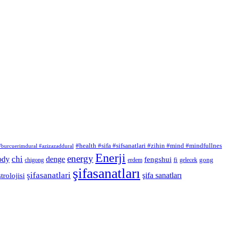
#health #sifa #sifsanatlari #zihin #mind #mindfullnes
 #burcuerimdural #azizazaddural
Enerji
energy
chi
ody
denge
fengshui
fi
gong
chigong
erdem
gelecek
şifasanatları
şifasanatlari
şifa sanatları
trolojisi