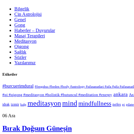
Bilgelik
Çin Astrolojisi
Genel
Gong
Haberler – Duyurular
Masaj Terapileri
Meditasyon
Qigong
Sağlık
Sözler
Yazılarımız
Etiketler
#burcuerimdural
#fengshuı #beden #body #astrology #sifasanatlari #sifa #şifa #sifasan
ankara
#qi #qigong #meditasyon #holistik #butuncul #meditation #energy
An
meditasyon
mind
mindfullness
izmir
nefes
idrak
kalp
pi
pilate
06
Ara
Bırak Doğsun Güneşin