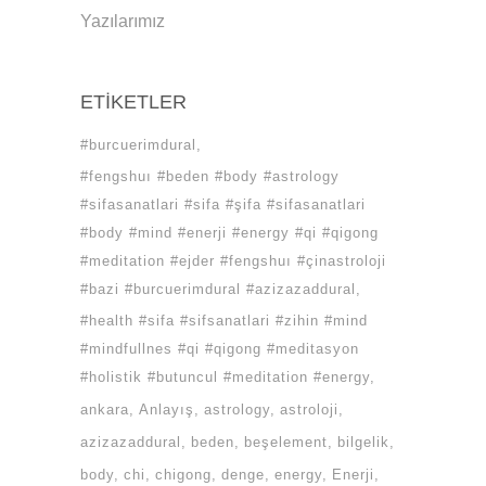
Yazılarımız
ETIKETLER
#burcuerimdural
#fengshuı #beden #body #astrology
#sifasanatlari #sifa #şifa #sifasanatlari
#body #mind #enerji #energy #qi #qigong
#meditation #ejder #fengshuı #çinastroloji
#bazi #burcuerimdural #azizazaddural
#health #sifa #sifsanatlari #zihin #mind
#mindfullnes #qi #qigong #meditasyon
#holistik #butuncul #meditation #energy
ankara
Anlayış
astrology
astroloji
azizazaddural
beden
beşelement
bilgelik
body
chi
chigong
denge
energy
Enerji