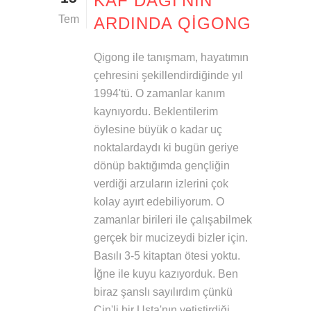
KAF DAĞI’NIN
Tem
ARDINDA QIGONG
Qigong ile tanışmam, hayatımın
çehresini şekillendirdiğinde yıl
1994'tü. O zamanlar kanım
kaynıyordu. Beklentilerim
öylesine büyük o kadar uç
noktalardaydı ki bugün geriye
dönüp baktığımda gençliğin
verdiği arzuların izlerini çok
kolay ayırt edebiliyorum. O
zamanlar birileri ile çalışabilmek
gerçek bir mucizeydi bizler için.
Basılı 3-5 kitaptan ötesi yoktu.
İğne ile kuyu kazıyorduk. Ben
biraz şanslı sayılırdım çünkü
Çin'li bir Usta'nın yetiştirdiği