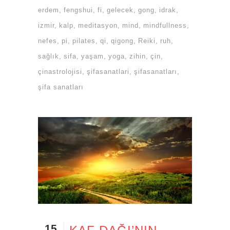
erdem
fengshui
fi
gelecek
gong
idrak
izmir
kalp
meditasyon
mind
mindfullness
nefes
pi
pilates
qi
qigong
Reiki
ruh
sağlık
sifa
yaşam
yoga
zihin
çin
çinastrolojisi
şifasanatlari
şifasanatları
şifa sanatları
15