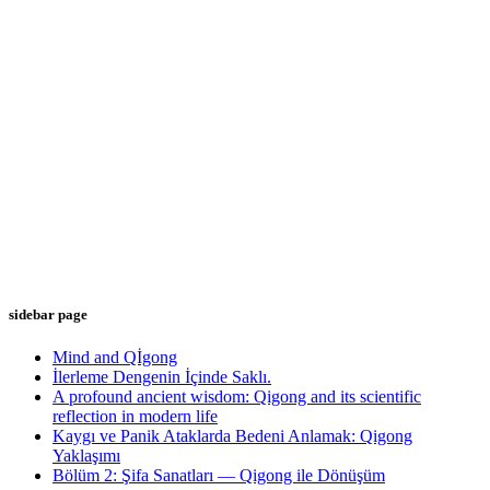
sidebar page
Mind and Qİgong
İlerleme Dengenin İçinde Saklı.
A profound ancient wisdom: Qigong and its scientific
reflection in modern life
Kaygı ve Panik Ataklarda Bedeni Anlamak: Qigong
Yaklaşımı
Bölüm 2: Şifa Sanatları — Qigong ile Dönüşüm