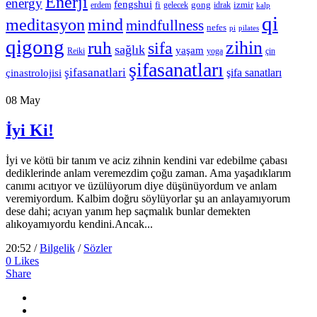
Enerji
energy
fengshui
fi
gong
izmir
erdem
gelecek
idrak
kalp
qi
meditasyon
mind
mindfullness
nefes
pi
pilates
qigong
zihin
ruh
sifa
sağlık
yaşam
Reiki
çin
yoga
şifasanatları
şifasanatlari
şifa sanatları
çinastrolojisi
08
May
İyi Ki!
İyi ve kötü bir tanım ve aciz zihnin kendini var edebilme çabası
dediklerinde anlam veremezdim çoğu zaman. Ama yaşadıklarım
canımı acıtıyor ve üzülüyorum diye düşünüyordum ve anlam
veremiyordum. Kalbim doğru söylüyorlar şu an anlayamıyorum
dese dahi; acıyan yanım hep saçmalık bunlar demekten
alıkoyamıyordu kendini.Ancak...
20:52 /
Bilgelik
/
Sözler
0
Likes
Share