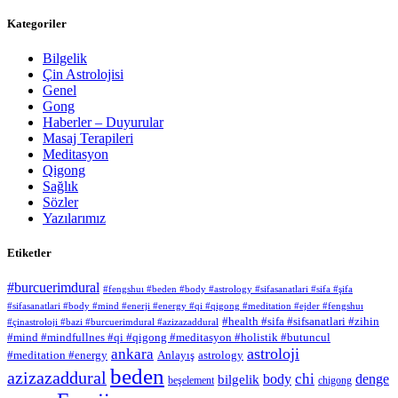
Kategoriler
Bilgelik
Çin Astrolojisi
Genel
Gong
Haberler – Duyurular
Masaj Terapileri
Meditasyon
Qigong
Sağlık
Sözler
Yazılarımız
Etiketler
#burcuerimdural
#fengshuı #beden #body #astrology #sifasanatlari #sifa #şifa
#sifasanatlari #body #mind #enerji #energy #qi #qigong #meditation #ejder #fengshuı
#health #sifa #sifsanatlari #zihin
#çinastroloji #bazi #burcuerimdural #azizazaddural
#mind #mindfullnes #qi #qigong #meditasyon #holistik #butuncul
astroloji
ankara
#meditation #energy
Anlayış
astrology
beden
azizazaddural
chi
body
denge
bilgelik
beşelement
chigong