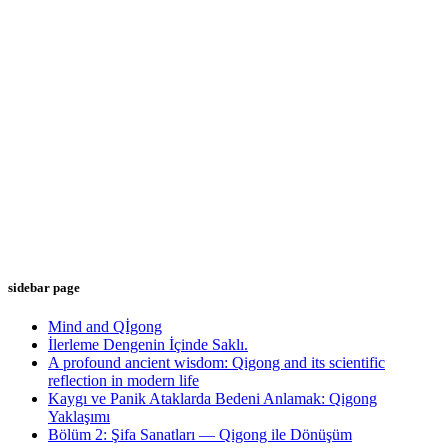
sidebar page
Mind and Qİgong
İlerleme Dengenin İçinde Saklı.
A profound ancient wisdom: Qigong and its scientific
reflection in modern life
Kaygı ve Panik Ataklarda Bedeni Anlamak: Qigong
Yaklaşımı
Bölüm 2: Şifa Sanatları — Qigong ile Dönüşüm