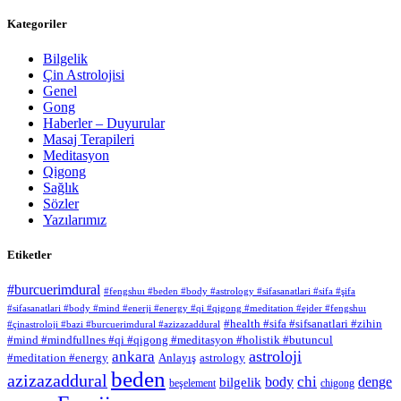
Kategoriler
Bilgelik
Çin Astrolojisi
Genel
Gong
Haberler – Duyurular
Masaj Terapileri
Meditasyon
Qigong
Sağlık
Sözler
Yazılarımız
Etiketler
#burcuerimdural
#fengshuı #beden #body #astrology #sifasanatlari #sifa #şifa
#sifasanatlari #body #mind #enerji #energy #qi #qigong #meditation #ejder #fengshuı
#health #sifa #sifsanatlari #zihin
#çinastroloji #bazi #burcuerimdural #azizazaddural
#mind #mindfullnes #qi #qigong #meditasyon #holistik #butuncul
astroloji
ankara
#meditation #energy
Anlayış
astrology
beden
azizazaddural
chi
body
denge
bilgelik
beşelement
chigong