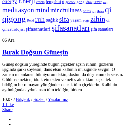
Enerji
energy
fengshui
fi
gong
izmir
erdem
gelecek
idrak
kalp
qi
meditasyon
mind
mindfullness
nefes
pi
pilates
qigong
zihin
ruh
sifa
sağlık
yaşam
Reiki
çin
yoga
şifasanatları
şifasanatlari
şifa sanatları
çinastrolojisi
06
Ara
Bırak Doğsun Güneşin
Güneş doğsun yüreğinde bugün,çiçekler açsın ruhun, gözlerin
ışığında şarkı söylesin, dans etsin kalbinin müziğinde sevgin. O
zaman mı anlarsın bilmiyorum lakin; dostun da düşmanın da sensin.
Gülümsemekten, idrak etmekten ve nefes almaktan başka tek
bildiğim bir olmayan yüreğinde solacak tüm çiçeklerin. Kalbinin
aydınlığında aydınlansın tüm tekliğin, birken...
10:07 /
Bilgelik
/
Sözler
/
Yazılarımız
1
Like
Share