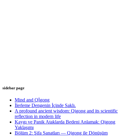
sidebar page
Mind and Qİgong
İlerleme Dengenin İçinde Saklı.
A profound ancient wisdom: Qigong and its scientific
reflection in modern life
Kaygı ve Panik Ataklarda Bedeni Anlamak: Qigong
Yaklaşımı
Bölüm 2: Şifa Sanatları — Qigong ile Dönüşüm