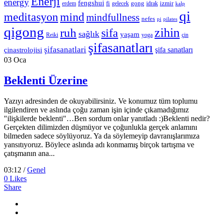
Enerji
energy
fengshui
fi
gong
izmir
erdem
gelecek
idrak
kalp
qi
meditasyon
mind
mindfullness
nefes
pi
pilates
qigong
zihin
ruh
sifa
sağlık
yaşam
Reiki
çin
yoga
şifasanatları
şifasanatlari
şifa sanatları
çinastrolojisi
03
Oca
Beklenti Üzerine
Yazıyı adresinden de okuyabilirsiniz. Ve konumuz tüm toplumu
ilgilendiren ve aslında çoğu zaman işin içinde çıkamadığımız
"ilişkilerde beklenti"…Ben sordum onlar yanıtladı :)Beklenti nedir?
Gerçekten dilimizden düşmüyor ve çoğunlukla gerçek anlamını
bilmeden sadece söylüyoruz. Ya da söylemeyip davranışlarımıza
yansıtıyoruz. Böylece aslında adı konmamış birçok tartışma ve
çatışmanın ana...
03:12 /
Genel
0
Likes
Share