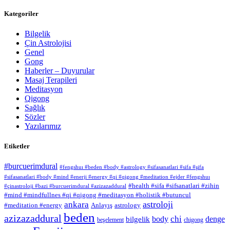
Kategoriler
Bilgelik
Çin Astrolojisi
Genel
Gong
Haberler – Duyurular
Masaj Terapileri
Meditasyon
Qigong
Sağlık
Sözler
Yazılarımız
Etiketler
#burcuerimdural
#fengshuı #beden #body #astrology #sifasanatlari #sifa #şifa
#sifasanatlari #body #mind #enerji #energy #qi #qigong #meditation #ejder #fengshuı
#health #sifa #sifsanatlari #zihin
#çinastroloji #bazi #burcuerimdural #azizazaddural
#mind #mindfullnes #qi #qigong #meditasyon #holistik #butuncul
astroloji
ankara
#meditation #energy
Anlayış
astrology
beden
azizazaddural
chi
body
denge
bilgelik
beşelement
chigong