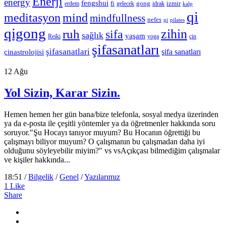
Enerji
energy
fengshui
fi
gong
izmir
erdem
gelecek
idrak
kalp
qi
meditasyon
mind
mindfullness
nefes
pi
pilates
qigong
zihin
ruh
sifa
sağlık
yaşam
Reiki
çin
yoga
şifasanatları
şifasanatlari
şifa sanatları
çinastrolojisi
12
Ağu
Yol Sizin, Karar Sizin.
Hemen hemen her gün bana/bize telefonla, sosyal medya üzerinden
ya da e-posta ile çeşitli yöntemler ya da öğretmenler hakkında soru
soruyor."Şu Hocayı tanıyor muyum? Bu Hocanın öğrettiği bu
çalışmayı biliyor muyum? O çalışmanın bu çalışmadan daha iyi
olduğunu söyleyebilir miyim?" vs vsAçıkçası bilmediğim çalışmalar
ve kişiler hakkında...
18:51 /
Bilgelik
/
Genel
/
Yazılarımız
1
Like
Share