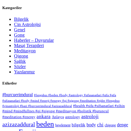
Kategoriler
Bilgelik
Çin Astrolojisi
Genel
Gong
Haberler – Duyurular
Masaj Terapileri
Meditasyon
Qigong
Sağlık
Sözler
Yazılarımız
Etiketler
#burcuerimdural
#fengshuı #beden #body #astrology #sifasanatlari #sifa #şifa
#sifasanatlari #body #mind #enerji #energy #qi #qigong #meditation #ejder #fengshuı
#health #sifa #sifsanatlari #zihin
#çinastroloji #bazi #burcuerimdural #azizazaddural
#mind #mindfullnes #qi #qigong #meditasyon #holistik #butuncul
astroloji
ankara
#meditation #energy
Anlayış
astrology
beden
azizazaddural
chi
body
denge
bilgelik
beşelement
chigong