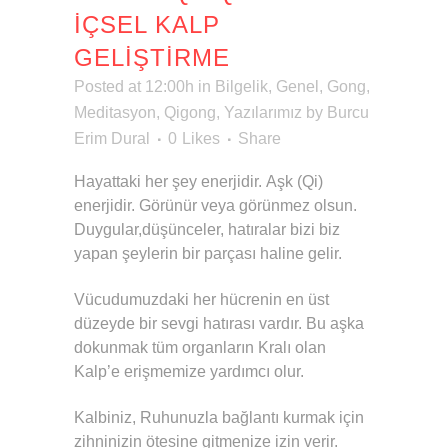
İÇSEL KALP
GELIŞTIRME
Posted at 12:00h
in
Bilgelik
,
Genel
,
Gong
,
Meditasyon
,
Qigong
,
Yazılarımız
by
Burcu
Erim Dural
0
Likes
Share
Hayattaki her şey enerjidir. Aşk (Qi)
enerjidir. Görünür veya görünmez olsun.
Duygular,düşünceler, hatıralar bizi biz
yapan şeylerin bir parçası haline gelir.
Vücudumuzdaki her hücrenin en üst
düzeyde bir sevgi hatırası vardır. Bu aşka
dokunmak tüm organların Kralı olan
Kalp’e erişmemize yardımcı olur.
Kalbiniz, Ruhunuzla bağlantı kurmak için
zihninizin ötesine gitmenize izin verir.