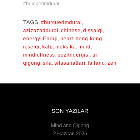
#burcuerimdural
TAGS:
#burcuerimdural
,
azizazaddural
,
chinese
,
dışsalqi
,
energy
,
Enerji
,
heart
,
hong-kong
,
içselqi
,
kalp
,
meksika
,
mind
,
mindfullness
,
pozitifdergisi
,
qi
,
qigong
,
sifa
,
şifasanatları
,
tailand
,
zen
SON YAZILAR
Mind and Qİgong
2 Haziran 2026