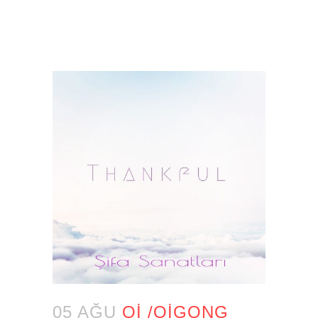
05 AĞU
QI /QIGONG