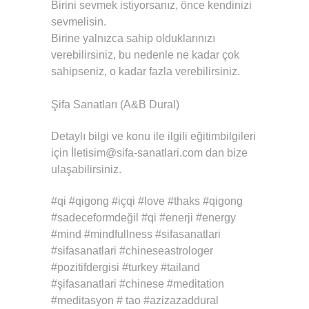
Birini sevmek istiyorsanız, önce kendinizi
sevmelisin.
Birine yalnızca sahip olduklarınızı
verebilirsiniz, bu nedenle ne kadar çok
sahipseniz, o kadar fazla verebilirsiniz.
Şifa Sanatları (A&B Dural)
Detaylı bilgi ve konu ile ilgili eğitimbilgileri
için İletisim@sifa-sanatlari.com dan bize
ulaşabilirsiniz.
#qi #qigong #içqi #love #thaks #qigong
#sadeceformdeğil #qi #enerji #energy
#mind #mindfullness #sifasanatlari
#sifasanatlari #chineseastrologer
#pozitifdergisi #turkey #tailand
#şifasanatlari #chinese #meditation
#meditasyon # tao #azizazaddural