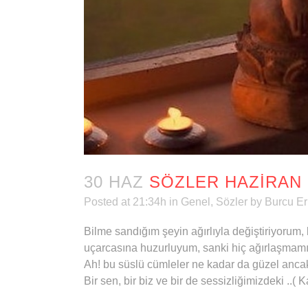
30 HAZ
SÖZLER HAZIRAN 
Posted at 21:34h
in
Genel
,
Sözler
by
Burcu Er
Bilme sandığım şeyin ağırlıyla değiştiriyorum,
uçarcasına huzurluyum, sanki hiç ağırlaşmamış
Ah! bu süslü cümleler ne kadar da güzel ancak 
Bir sen, bir biz ve bir de sessizliğimizdeki ..( 