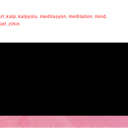
rt
,
kalp
,
kalpyolu
,
meditasyon
,
meditation
,
mind
,
üel
,
zihin
, merkezimizde ve duyurularımızda yer alan bilgiler, tanı ve tedavi amaçlı olmayıp bu amaçla