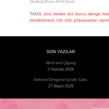
Zhufeng Burcu Erim Dural
TAGS:
aziz
,
beden
,
biz
,
burcu
,
denge
,
hea
mindfullness
,
ruh
,
sifa
,
şifasanatları
,
sprit
SON YAZILAR
Mind and Qİgong
2 Haziran 2026
İlerleme Dengenin İçinde Saklı.
27 Mayıs 2026
Web sitemizde