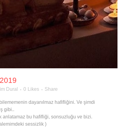
2019
im Dural
0
Likes
Share
 bilememenin dayanılmaz hafifliğini. Ve şimdi
 gibi..
anlatamaz bu hafifliği, sonsuzluğu ve bizi.
Kalemimdeki sessizlik )