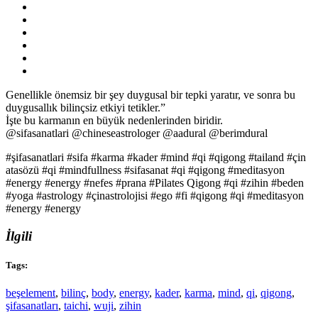
Genellikle önemsiz bir şey duygusal bir tepki yaratır, ve sonra bu
duygusallık bilinçsiz etkiyi tetikler.”
İşte bu karmanın en büyük nedenlerinden biridir.
@sifasanatlari @chineseastrologer @aadural @berimdural
#şifasanatlari #sifa #karma #kader #mind #qi #qigong #tailand #çin
atasözü #qi #mindfullness #sifasanat #qi #qigong #meditasyon
#energy #energy #nefes #prana #Pilates Qigong #qi #zihin #beden
#yoga #astrology #çinastrolojisi #ego #fi #qigong #qi #meditasyon
#energy #energy
İlgili
Tags:
beşelement
,
bilinç
,
body
,
energy
,
kader
,
karma
,
mind
,
qi
,
qigong
,
şifasanatları
,
taichi
,
wuji
,
zihin