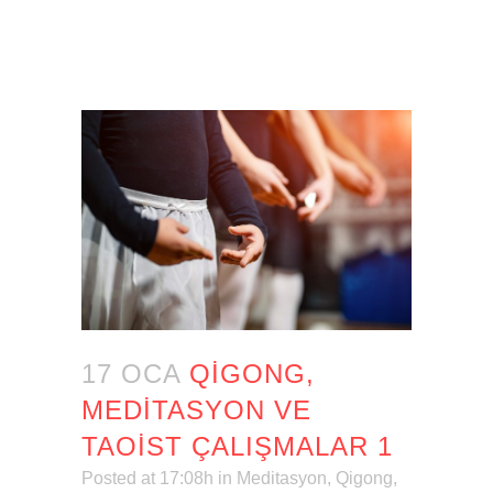
17 OCA
QIGONG,
MEDITASYON VE
TAOIST ÇALIŞMALAR 1
Posted at 17:08h
in
Meditasyon
,
Qigong
,