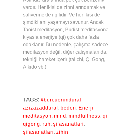
vardır. Her ikisi de zihni arındırmak ve
salıvermekle ilgilidir. Ve her ikisi de
şimdiki anı yaşamayı savunur. Ancak
Taoist meditasyon, Budist meditasyona
kıyasla enerjiye (qi) çok daha fazla
odaklanır. Bu nedenle, çalışma sadece
meditasyon değil, diğer çalışmaları da,
tekniği hareket içerir (tai chi, Qi Gong,
Aikido vb.)
TAGS:
#burcuerimdural
,
azizazaddural
,
beden
,
Enerji
,
meditasyon
,
mind
,
mindfullness
,
qi
,
qigong
,
ruh
,
şifasanatlari
,
şifasanatları
,
zihin