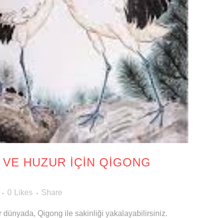
 VE HUZUR İÇIN QIGONG
0
Likes
Share
r dünyada, Qigong ile sakinliği yakalayabilirsiniz.