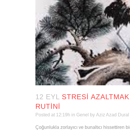
12 EYL
STRESI AZALTMAK
RUTINI
Posted at 12:19h
in
Genel
by
Aziz Azad Dural
Çoğunlukla zorlayıcı ve bunaltıcı hissettiren bi