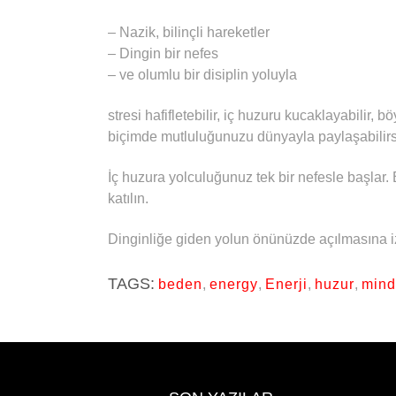
– Nazik, bilinçli hareketler
– Dingin bir nefes
– ve olumlu bir disiplin yoluyla
stresi hafifletebilir, iç huzuru kucaklayabilir, 
biçimde mutluluğunuzu dünyayla paylaşabilirs
İç huzura yolculuğunuz tek bir nefesle başlar.
katılın.
Dinginliğe giden yolun önünüzde açılmasına iz
TAGS:
beden
,
energy
,
Enerji
,
huzur
,
mind