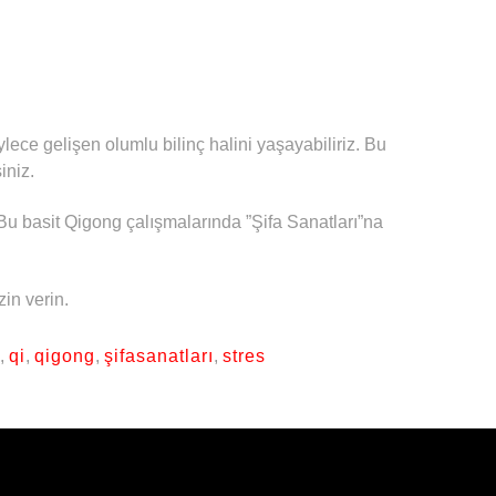
böylece gelişen olumlu bilinç halini yaşayabiliriz. Bu
iniz.
 Bu basit Qigong çalışmalarında ”Şifa Sanatları”na
in verin.
,
qi
,
qigong
,
şifasanatları
,
stres