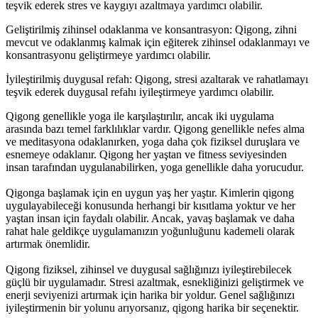
teşvik ederek stres ve kaygıyı azaltmaya yardımcı olabilir.
Geliştirilmiş zihinsel odaklanma ve konsantrasyon: Qigong, zihni
mevcut ve odaklanmış kalmak için eğiterek zihinsel odaklanmayı ve
konsantrasyonu geliştirmeye yardımcı olabilir.
İyileştirilmiş duygusal refah: Qigong, stresi azaltarak ve rahatlamayı
teşvik ederek duygusal refahı iyileştirmeye yardımcı olabilir.
Qigong genellikle yoga ile karşılaştırılır, ancak iki uygulama
arasında bazı temel farklılıklar vardır. Qigong genellikle nefes alma
ve meditasyona odaklanırken, yoga daha çok fiziksel duruşlara ve
esnemeye odaklanır. Qigong her yaştan ve fitness seviyesinden
insan tarafından uygulanabilirken, yoga genellikle daha yorucudur.
Qigonga başlamak için en uygun yaş her yaştır. Kimlerin qigong
uygulayabileceği konusunda herhangi bir kısıtlama yoktur ve her
yaştan insan için faydalı olabilir. Ancak, yavaş başlamak ve daha
rahat hale geldikçe uygulamanızın yoğunluğunu kademeli olarak
artırmak önemlidir.
Qigong fiziksel, zihinsel ve duygusal sağlığınızı iyileştirebilecek
güçlü bir uygulamadır. Stresi azaltmak, esnekliğinizi geliştirmek ve
enerji seviyenizi artırmak için harika bir yoldur. Genel sağlığınızı
iyileştirmenin bir yolunu arıyorsanız, qigong harika bir seçenektir.