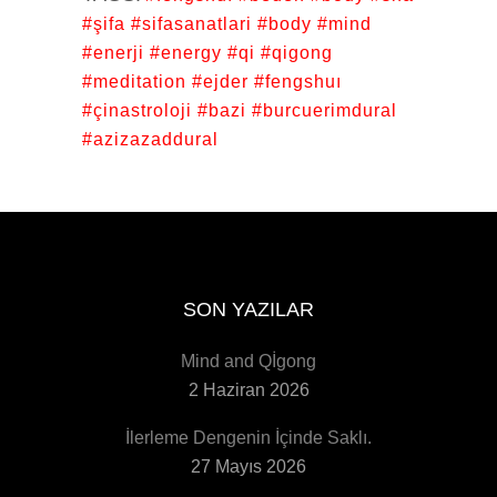
#şifa #sifasanatlari #body #mind
#enerji #energy #qi #qigong
#meditation #ejder #fengshuı
#çinastroloji #bazi #burcuerimdural
#azizazaddural
SON YAZILAR
Mind and Qİgong
2 Haziran 2026
İlerleme Dengenin İçinde Saklı.
27 Mayıs 2026