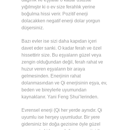
yığılmıştır ki o ev size ferahlık yerine
boğulma hissi verir. Pozitif enerji
dolacakken negatif enerji dolar yorgun
düşersiniz.
Bazı evler ise sizi daha kapıdan içeri
davet eder sanki. O kadar ferah ve özel
hissettirir size. Bu eşyaların güzel veya
zengin olduğundan değil, ferah rahat ve
huzur veren eşyaların bir araya
gelmesinden. Enerjinin rahat
dolanmasından ve Qi enerjisinin eşya, ev,
beden ve bireylerle uyumundan
kaynaklanır. Yani Feng Shui’lerinden.
Evrensel enerji (Qi her yerde aynıdır. Qi
uyumlu ise herşey uyumludur. Bir yere
gidersiniz bir doğa gezisine öyle güzel