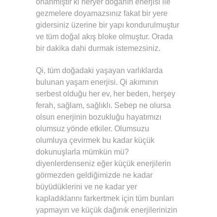
onanmıştır ki heryer doğanın enerjisi ile
gezmelere doyamazsınız fakat bir yere
gidersiniz üzerine bir yapı kondurulmuştur
ve tüm doğal akış bloke olmuştur. Orada
bir dakika dahi durmak istemezsiniz.
Qi, tüm doğadaki yaşayan varlıklarda
bulunan yaşam enerjisi. Qi akımının
serbest olduğu her ev, her beden, herşey
ferah, sağlam, sağlıklı. Sebep ne olursa
olsun enerjinin bozukluğu hayatımızı
olumsuz yönde etkiler. Olumsuzu
olumluya çevirmek bu kadar küçük
dokunuşlarla mümkün mü?
diyenlerdenseniz eğer küçük enerjilerin
görmezden geldiğimizde ne kadar
büyüdüklerini ve ne kadar yer
kapladıklarını farkertmek için tüm bunları
yapmayın ve küçük dağınık enerjilerinizin