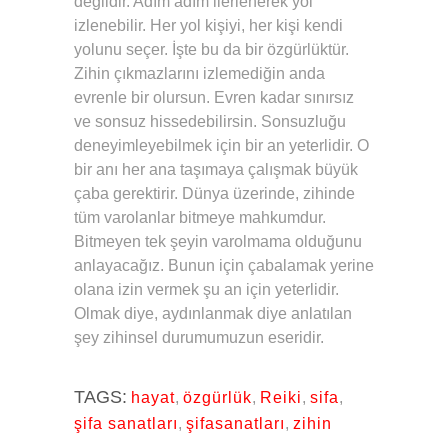
değildir. Adım adım ilerlenerek yol
izlenebilir. Her yol kişiyi, her kişi kendi
yolunu seçer. İşte bu da bir özgürlüktür.
Zihin çıkmazlarını izlemediğin anda
evrenle bir olursun. Evren kadar sınırsız
ve sonsuz hissedebilirsin. Sonsuzluğu
deneyimleyebilmek için bir an yeterlidir. O
bir anı her ana taşımaya çalışmak büyük
çaba gerektirir. Dünya üzerinde, zihinde
tüm varolanlar bitmeye mahkumdur.
Bitmeyen tek şeyin varolmama olduğunu
anlayacağız. Bunun için çabalamak yerine
olana izin vermek şu an için yeterlidir.
Olmak diye, aydınlanmak diye anlatılan
şey zihinsel durumumuzun eseridir.
TAGS:
hayat
,
özgürlük
,
Reiki
,
sifa
,
şifa sanatları
,
şifasanatları
,
zihin