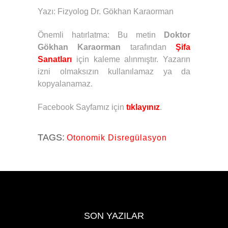
Yazı: Fizyolog Dr. Gökhan Karaorman
Önemli hatırlatma: Bu metin
Doktor
Gökhan Karaorman
tarafından
Şifa
Sanatları
için kaleme alınmıştır. Yazarın
izni olmaksızın kullanılamaz ya da
kopyalanamaz.
Facebook Sayfamız için
tıklayınız
.
TAGS:
Otonomik Disregülasyon
SON YAZILAR