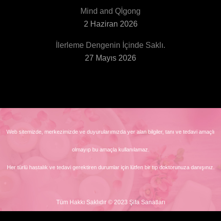
Mind and Qİgong
2 Haziran 2026
İlerleme Dengenin İçinde Saklı.
27 Mayıs 2026
Web sitemizde, merkezimizde ve duyurularımızda yer alan bilgiler, tanı ve tedavi amaçlı
olmayıp bu amaçla kullanılamaz.
Her türlü hastalık ve tedavi gerektiren durumlar için lütfen bir tıp doktorunuza danışınız.
Tüm Hakkı Saklıdır © 2023 Şifa Sanatları