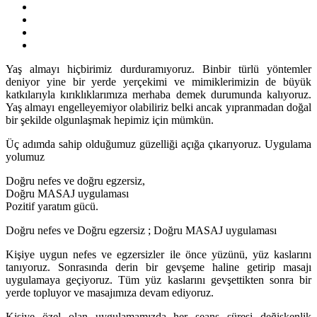
Yaş almayı hiçbirimiz durduramıyoruz. Binbir türlü yöntemler
deniyor yine bir yerde yerçekimi ve mimiklerimizin de büyük
katkılarıyla kırıklıklarımıza merhaba demek durumunda kalıyoruz.
Yaş almayı engelleyemiyor olabiliriz belki ancak yıpranmadan doğal
bir şekilde olgunlaşmak hepimiz için mümkün.
Üç adımda sahip olduğumuz güzelliği açığa çıkarıyoruz. Uygulama
yolumuz
Doğru nefes ve doğru egzersiz,
Doğru MASAJ uygulaması
Pozitif yaratım gücü.
Doğru nefes ve Doğru egzersiz ; Doğru MASAJ uygulaması
Kişiye uygun nefes ve egzersizler ile önce yüzünü, yüz kaslarını
tanıyoruz. Sonrasında derin bir gevşeme haline getirip masajı
uygulamaya geçiyoruz. Tüm yüz kaslarını gevşettikten sonra bir
yerde topluyor ve masajımıza devam ediyoruz.
Kişiye özel olan uygulamamızda her seans süresi değişkenlik