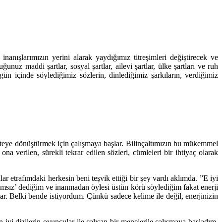
anışlarımızın yerini alarak yaydığımız titreşimleri değiştirecek ve
uz maddi şartlar, sosyal şartlar, ailevi şartlar, ülke şartları ve ruh
ün içinde söylediğimiz sözlerin, dinlediğimiz şarkıların, verdiğimiz
realiteye dönüştürmek için çalışmaya başlar. Bilinçaltımızın bu mükemmel
 verilen, sürekli tekrar edilen sözleri, cümleleri bir ihtiyaç olarak
etrafımdaki herkesin beni teşvik ettiği bir şey vardı aklımda. ”E iyi
msız’ dediğim ve inanmadan öylesi üstün körü söylediğim fakat enerji
. Belki bende istiyordum. Çünkü sadece kelime ile değil, enerjinizin
iyi dizilerin oyuncular ile çalışan bir menejerile çalışmaya başladım.