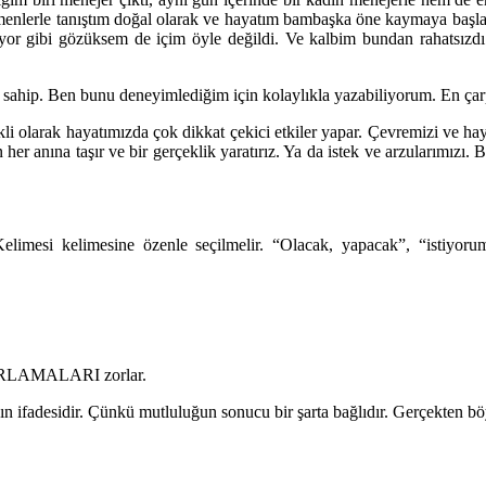
enlerle tanıştım doğal olarak ve hayatım bambaşka öne kaymaya başlad
iyor gibi gözüksem de içim öyle değildi. Ve kalbim bundan rahatsızd
 sahip. Ben bunu deneyimlediğim için kolaylıkla yazabiliyorum. En çarpı
ekli olarak hayatımızda çok dikkat çekici etkiler yapar. Çevremizi ve h
 her anına taşır ve bir gerçeklik yaratırız. Ya da istek ve arzularımız
elimesi kelimesine özenle seçilmelir. “Olacak, yapacak”, “istiyoru
OLURLAMALARI zorlar.
ın ifadesidir. Çünkü mutluluğun sonucu bir şarta bağlıdır. Gerçekten b