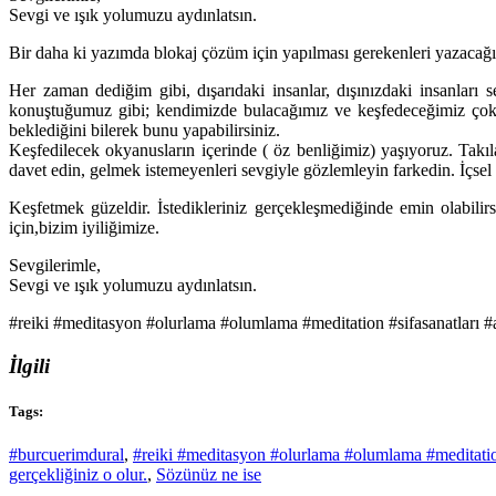
Sevgi ve ışık yolumuzu aydınlatsın.
Bir daha ki yazımda blokaj çözüm için yapılması gerekenleri yazacağ
Her zaman dediğim gibi, dışarıdaki insanlar, dışınızdaki insanları
konuştuğumuz gibi; kendimizde bulacağımız ve keşfedeceğimiz çok ş
beklediğini bilerek bunu yapabilirsiniz.
Keşfedilecek okyanusların içerinde ( öz benliğimiz) yaşıyoruz. Takıl
davet edin, gelmek istemeyenleri sevgiyle gözlemleyin farkedin. İçsel s
Keşfetmek güzeldir. İstedikleriniz gerçekleşmediğinde emin olabili
için,bizim iyiliğimize.
Sevgilerimle,
Sevgi ve ışık yolumuzu aydınlatsın.
#reiki #meditasyon #olurlama #olumlama #meditation #sifasanatları #
İlgili
Tags:
#burcuerimdural
,
#reiki #meditasyon #olurlama #olumlama #meditation
gerçekliğiniz o olur.
,
Sözünüz ne ise