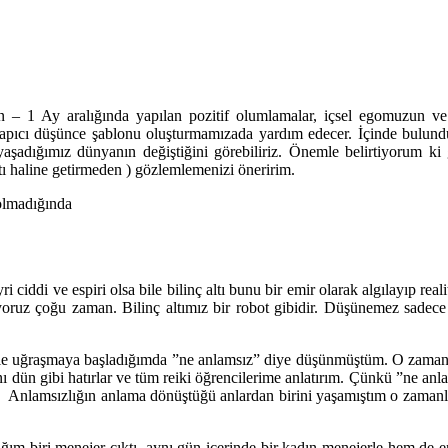
 – 1 Ay aralığında yapılan pozitif olumlamalar, içsel egomuzun ve in
yapıcı düşünce şablonu oluşturmamızada yardım edecer. İçinde bulunduğun
aşadığımız dünyanın değiştiğini görebiliriz. Önemle belirtiyorum ki g
tı haline getirmeden ) gözlemlemenizi öneririm.
 olmadığında
ri ciddi ve espiri olsa bile bilinç altı bunu bir emir olarak algılayıp 
ruz çoğu zaman. Bilinç altımız bir robot gibidir. Düşünemez sadece ona
rle uğraşmaya başladığımda ”ne anlamsız” diye düşünmüştüm. O zamanlar 
dün gibi hatırlar ve tüm reiki öğrencilerime anlatırım. Çünkü ”ne anla
 Anlamsızlığın anlama dönüştüğü anlardan birini yaşamıştım o zamanlar
ım biri menejer çıktı, aynı gün içerinde bir kadın menejerle hem de en 