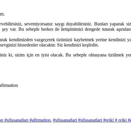
ım.
 sevebilirsiniz, sevemiyorsanız saygı duyabilirsiniz. Bunları yaparak
ey var. Bu sebeple herkes ile iletişimimizi dengede tutarak aşırıdan
arak kendimizden vazgeçerek özünüzü kaybetmek yerine kendinizi yaşayabi
evginizi hissedenler olacaktır. Siz kendinizi keşfedin.
rsiniz ki, sizim için en iyisi olacak. Bu sebeple olmayana üzülmek y
afirmation
 #sifasanatları #afirmation
,
#sifasanatlari #sifasanatlari #reiki # rei