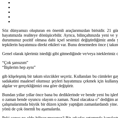
Söz dünyamızı oluşturan en önemli araçlarımızdan birisidir. 21 gün
hayatımızda realiteye dönüşücebilir. Ayrıca, bilinçaltınızda yeni ve 
durumunuz pozitif olmasa dahi içsel sesimizi değiştirdiğimiz anda y
tepkilerin hayatımıza direkt etkileri var. Bunu denemeden önce ( takın
Genel olarak işlerimiz istediği gibi gitmediğinde ve/veya isteklerimiz
“Çok şansızım”
“İlişilerim hep aynı”
gib klişeleşmiş bir takım sözcükler seçeriz. Kullanılan bu cümleler gay
sadakatini maalesef olumsuz şeyleri hayatımıza çekmek için kullanıyo
algılar ve gerçekliğimizi ona göre değiştirir.
Bundan yıllar yıllar önce bana bu dediklerinde ve bende yeni bu işle
o zaman bende oyuncu olayım o zaman. Nasıl olacaksa o” dediğim anı 
çalışmalarımıda büyük bir düzen içinde yaptığım zamanlardandı yine.
yönü de çok önemli bu aşamalarda.
Peki sonuç ne oldu biliyor musunuz? Bir arkadaş ortamında karşılaştığ