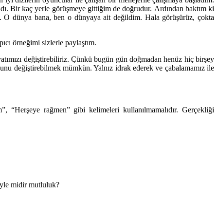
ı. Bir kaç yerle görüşmeye gittiğim de doğrudur. Ardından baktım ki
ı. O dünya bana, ben o dünyaya ait değildim. Hala görüşürüz, çokta
cı örneğimi sizlerle paylaştım.
ayatımızı değiştirebiliriz. Çünkü bugün gün doğmadan henüz hiç birşey
ı. Bunu değiştirebilmek mümkün. Yalnız idrak ederek ve çabalamamız ile
m”, “Herşeye rağmen” gibi kelimeleri kullanılmamalıdır. Gerçekliği
öyle midir mutluluk?