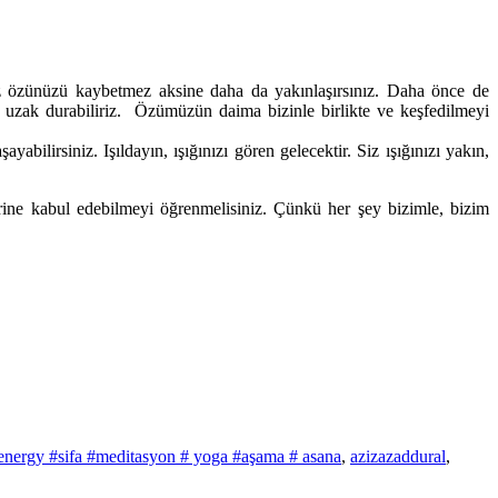
 siz özünüzü kaybetmez aksine daha da yakınlaşırsınız. Daha önce de
 uzak durabiliriz. Özümüzün daima bizinle birlikte ve keşfedilmeyi
lirsiniz. Işıldayın, ışığınızı gören gelecektir. Siz ışığınızı yakın,
erine kabul edebilmeyi öğrenmelisiniz. Çünkü her şey bizimle, bizim
ki #energy #sifa #meditasyon # yoga #aşama # asana
,
azizazaddural
,