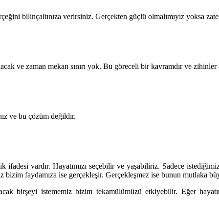
eğini bilinçaltınıza verirsiniz. Gerçekten güçlü olmalımıyız yoksa za
olacak ve zaman mekan sınırı yok. Bu göreceli bir kavramdır ve zihinler a
z ve bu çözüm değildir.
sizlik ifadesi vardır. Hayatımızı seçebilir ve yaşabiliriz. Sadece istedi
imiz bizim faydamıza ise gerçekleşir. Gerçekleşmez ise bunun mutlaka bü
yacak birşeyi istememiz bizim tekamülümüzü etkiyebilir. Eğer hayat