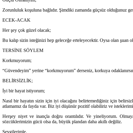
Zorunluluk koşuluna bağlıdır. Şimdiki zamanda güçsüz olduğunuz gerç
ECEK-ACAK
Her şey çok güzel olacak;
Bu kalıp sizin isteğinizi hep geleceğe erteleyecektir. Oysa olan şuan 
TERSİNE SÖYLEM
Korkmuyorum;
“Güvendeyim” yerine “korkmuyorum” derseniz, korkuya odaklanırsını
BELİRSİZLİK;
İyi bir hayat istiyorum;
Nasıl bir hayatın sizin için iyi olacağını belirtemediğiniz için belir
atlamamız da fayda var. Biz iyi düşünür pozitif olabiliriz ve istekler
Herşey niyet ve inançla doğru orantılıdır. Ve yineliyorum. Olma
sözcüklerimizin gücü olsa da, büyük plandan daha akıllı değiliz.
Sevgilerimle,