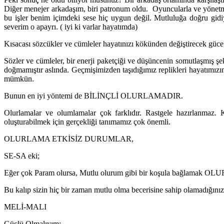
Diğer menejer arkadaşım, biri patronum oldu. Oyuncularla ve yönetm
bu işler benim içimdeki sese hiç uygun değil. Mutluluğa doğru gid
severim o apayrı. ( iyi ki varlar hayatımda)
Kısacası sözcükler ve cümleler hayatınızı kökünden değiştirecek güce
Sözler ve cümleler, bir enerji paketçiği ve düşüncenin somutlaşmış ş
doğmamıştır aslında. Geçmişimizden taşıdığımız replikleri hayatımızın
mümkün.
Bunun en iyi yöntemi de BİLİNÇLİ OLURLAMADIR.
Olurlamalar ve olumlamalar çok farklıdır. Rastgele hazırlanmaz. K
oluşturabilmek için gerçekliği tanımamız çok önemli.
OLURLAMA ETKİSİZ DURUMLAR,
SE-SA eki;
Eğer çok Param olursa, Mutlu olurum gibi bir koşula bağlamak 
Bu kalıp sizin hiç bir zaman mutlu olma becerisine sahip olamadığınız
MELİ-MALI
Güçlü Olmalıyım;