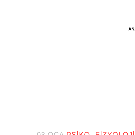
AN
PSIKO- F
03 OCA
PSIKO- FIZYOLOJ