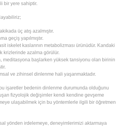
 bir yere sahiptir.
ayabiliriz;
akikada üç atış azalmıştır.
ma geçiş yapılmıştır.
 asit iskelet kaslarının metabolizması ürünüdür. Kandaki
ik krizlerinde azalma görülür.
n, meditasyona başlarken yüksek tansiyonu olan birinin
ir.
sal ve zihinsel dinlenme hali yaşanmaktadır.
tüm bu işaretler bedenin dinlenme durumunda olduğunu
şan fizyolojik değişimler kendi kendine gevşeme
emeye ulaşabilmek için bu yöntemlerle ilgili bir öğretmen
uhsal yönden irdelemeye, deneyimlerimizi aktarmaya