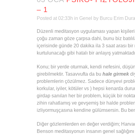
– 1
Posted at 02:33h
in
Genel
by
Burcu Erim Dura
Düzenli meditasyon uygulaması yapan kişilerin
çoğu zaman göze çarpsa dahi, bunu biz batılıl
içerisinde günde 20 dakika ila 3 saat arası bi
kurtulunacağı gibi hatalı bir anlayış yatmaktadı
Konu; bir yerde oturmak, kendi nefesini, düşün
girebilmektir. Tasavvufta da bu
hale girmek
di
problemlerin çözülmez. Sadece dünyevi problemle
korkular, iyiler, kötüler vs ) hepsi kenarda du
girdap sanılan her bir problem, küçük bir nokt
zihin rahatlamış ve gevşemiş bir halde problem
izliyormuşçasına kendine gülümsersin. Bu ben
Diğer gözlemlerden en değer verdiğim; Harvad 
Benson meditasyonun insanın genel sağlığını d