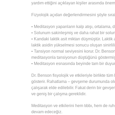
yardım ettiğini açıklayan kişiler arasında önemli
Fizyolojik açıdan değerlendirmesini şöyle sıral
• Meditasyon yapanların kalp atışı, ortalama, d
• Solunum sakinleşmiş ve daha rahat bir solun
• Kandaki laktik asit miktarı düşmüştür. Laktik
laktik asidin yükselmesi sonucu oluşan sinirlil
• Tansiyon normal seviyesini korur. Dr. Benso
meditasyonla tansiyonun düştüğünü göstermişt
• Meditasyon esnasında beyinde tam bir duyum
Dr. Benson fisyolojik ve etkileriyle birlikte 
gösterir. Rahatlama – gevşeme durumunda olu
çalışarak elde edilebilir. Fakat derin bir gevş
ve geniş bir çalışma gereklidir.
Meditasyon ve etkilerini hem tıbbı, hem de r
devam edeceğiz.