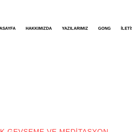
ASAYFA
HAKKIMIZDA
YAZILARIMIZ
GONG
İLETI
IZYOLOJIK GEVŞEME VE MEDIT
IK GEVŞEME VE MEDITASYON