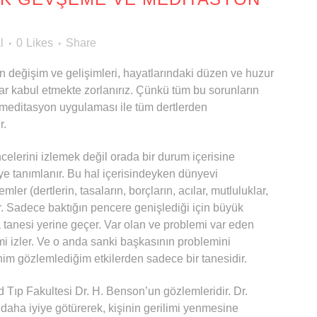
l
0
Likes
Share
 değişim ve gelişimleri, hayatlarındaki düzen ve huzur
ar kabul etmekte zorlanırız. Çünkü tüm bu sorunların
r meditasyon uygulaması ile tüm dertlerden
r.
celerini izlemek değil orada bir durum içerisine
ye tanımlanır. Bu hal içerisindeyken dünyevi
r (dertlerin, tasaların, borçların, acılar, mutluluklar,
rur. Sadece baktığın pencere genişlediği için büyük
a tanesi yerine geçer. Var olan ve problemi var eden
i izler. Ve o anda sanki başkasının problemini
im gözlemlediğim etkilerden sadece bir tanesidir.
Tıp Fakultesi Dr. H. Benson’un gözlemleridir. Dr.
aha iyiye götürerek, kişinin gerilimi yenmesine