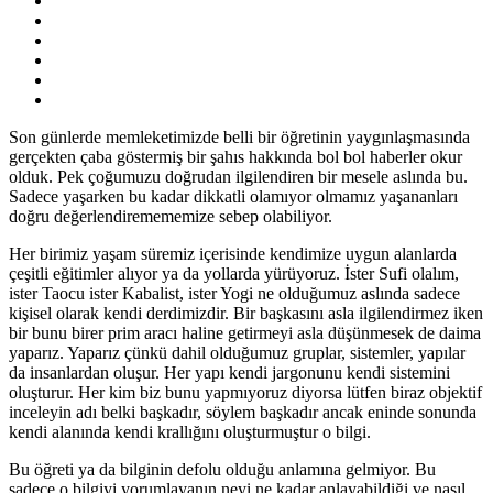
Son günlerde memleketimizde belli bir öğretinin yaygınlaşmasında
gerçekten çaba göstermiş bir şahıs hakkında bol bol haberler okur
olduk. Pek çoğumuzu doğrudan ilgilendiren bir mesele aslında bu.
Sadece yaşarken bu kadar dikkatli olamıyor olmamız yaşananları
doğru değerlendiremememize sebep olabiliyor.
Her birimiz yaşam süremiz içerisinde kendimize uygun alanlarda
çeşitli eğitimler alıyor ya da yollarda yürüyoruz. İster Sufi olalım,
ister Taocu ister Kabalist, ister Yogi ne olduğumuz aslında sadece
kişisel olarak kendi derdimizdir. Bir başkasını asla ilgilendirmez iken
bir bunu birer prim aracı haline getirmeyi asla düşünmesek de daima
yaparız. Yaparız çünkü dahil olduğumuz gruplar, sistemler, yapılar
da insanlardan oluşur. Her yapı kendi jargonunu kendi sistemini
oluşturur. Her kim biz bunu yapmıyoruz diyorsa lütfen biraz objektif
inceleyin adı belki başkadır, söylem başkadır ancak eninde sonunda
kendi alanında kendi krallığını oluşturmuştur o bilgi.
Bu öğreti ya da bilginin defolu olduğu anlamına gelmiyor. Bu
sadece o bilgiyi yorumlayanın neyi ne kadar anlayabildiği ve nasıl