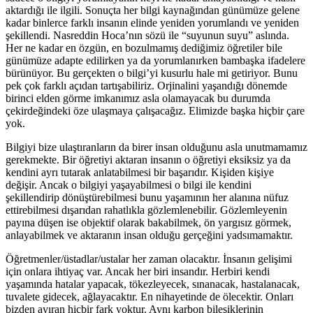
aktardığı ile ilgili. Sonuçta her bilgi kaynağından günümüze gelene
kadar binlerce farklı insanın elinde yeniden yorumlandı ve yeniden
şekillendi. Nasreddin Hoca’nın sözü ile “suyunun suyu” aslında.
Her ne kadar en özgün, en bozulmamış dediğimiz öğretiler bile
günümüze adapte edilirken ya da yorumlanırken bambaşka ifadelere
bürünüyor. Bu gerçekten o bilgi’yi kusurlu hale mi getiriyor. Bunu
pek çok farklı açıdan tartışabiliriz. Orjinalini yaşandığı dönemde
birinci elden görme imkanımız asla olamayacak bu durumda
çekirdeğindeki öze ulaşmaya çalışacağız. Elimizde başka hiçbir çare
yok.
Bilgiyi bize ulaştıranların da birer insan olduğunu asla unutmamamız
gerekmekte. Bir öğretiyi aktaran insanın o öğretiyi eksiksiz ya da
kendini ayrı tutarak anlatabilmesi bir başarıdır. Kişiden kişiye
değişir. Ancak o bilgiyi yaşayabilmesi o bilgi ile kendini
şekillendirip dönüştürebilmesi bunu yaşamının her alanına nüfuz
ettirebilmesi dışarıdan rahatlıkla gözlemlenebilir. Gözlemleyenin
payına düşen ise objektif olarak bakabilmek, ön yargısız görmek,
anlayabilmek ve aktaranın insan olduğu gerçeğini yadsımamaktır.
Öğretmenler/üstadlar/ustalar her zaman olacaktır. İnsanın gelişimi
için onlara ihtiyaç var. Ancak her biri insandır. Herbiri kendi
yaşamında hatalar yapacak, tökezleyecek, sınanacak, hastalanacak,
tuvalete gidecek, ağlayacaktır. En nihayetinde de ölecektir. Onları
bizden ayıran hiçbir fark yoktur. Aynı karbon bileşiklerinin