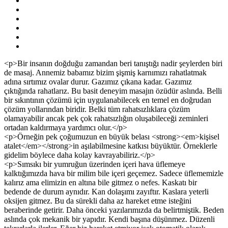
<p>Bir insanın doğduğu zamandan beri tanıştığı nadir şeylerden biri
de masaj. Annemiz babamız bizim şişmiş karnımızı rahatlatmak
adına sırtımız ovalar durur. Gazımız çıkana kadar. Gazımız
çıktığında rahatlarız. Bu basit deneyim masajın özüdür aslında. Belli
bir sıkıntının çözümü için uygulanabilecek en temel en doğrudan
çözüm yollarından biridir. Belki tüm rahatsızlıklara çözüm
olamayabilir ancak pek çok rahatsızlığın oluşabileceği zeminleri
ortadan kaldırmaya yardımcı olur.</p>
<p>Örneğin pek çoğumuzun en büyük belası <strong><em>kişisel
atalet</em></strong>in aşılabilmesine katkısı büyüktür. Örneklerle
gidelim böylece daha kolay kavrayabiliriz.</p>
<p>Sımsıkı bir yumruğun üzerinden içeri hava üflemeye
kalktığımızda hava bir milim bile içeri geçemez. Sadece üflememizle
kalırız ama elimizin en altına bile gitmez o nefes. Kaskatı bir
bedende de durum aynıdır. Kan dolaşımı zayıftır. Kaslara yeterli
oksijen gitmez. Bu da sürekli daha az hareket etme isteğini
beraberinde getirir. Daha önceki yazılarımızda da belirtmiştik. Beden
aslında çok mekanik bir yapıdır. Kendi başına düşünmez. Düzenli