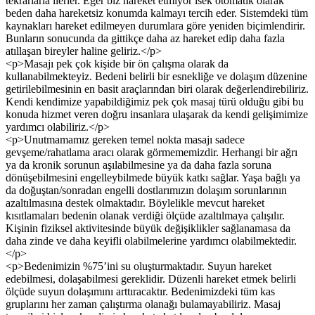
tekrarlarla ilerler. Eğer biz hareket etmiyor isek otomatik olarak
beden daha hareketsiz konumda kalmayı tercih eder. Sistemdeki tüm
kaynakları hareket edilmeyen durumlara göre yeniden biçimlendirir.
Bunların sonucunda da gittikçe daha az hareket edip daha fazla
atıllaşan bireyler haline geliriz.</p>
<p>Masajı pek çok kişide bir ön çalışma olarak da
kullanabilmekteyiz. Bedeni belirli bir esnekliğe ve dolaşım düzenine
getirilebilmesinin en basit araçlarından biri olarak değerlendirebiliriz.
Kendi kendimize yapabildiğimiz pek çok masaj türü olduğu gibi bu
konuda hizmet veren doğru insanlara ulaşarak da kendi gelişimimize
yardımcı olabiliriz.</p>
<p>Unutmamamız gereken temel nokta masajı sadece
gevşeme/rahatlama aracı olarak görmememizdir. Herhangi bir ağrı
ya da kronik sorunun aşılabilmesine ya da daha fazla soruna
dönüşebilmesini engelleybilmede büyük katkı sağlar. Yaşa bağlı ya
da doğuştan/sonradan engelli dostlarımızın dolaşım sorunlarının
azaltılmasına destek olmaktadır. Böylelikle mevcut hareket
kısıtlamaları bedenin olanak verdiği ölçüde azaltılmaya çalışılır.
Kişinin fiziksel aktivitesinde büyük değişiklikler sağlanamasa da
daha zinde ve daha keyifli olabilmelerine yardımcı olabilmektedir.
</p>
<p>Bedenimizin %75’ini su oluşturmaktadır. Suyun hareket
edebilmesi, dolaşabilmesi gereklidir. Düzenli hareket etmek belirli
ölçüde suyun dolaşımını arttıracaktır. Bedenimizdeki tüm kas
gruplarını her zaman çalıştırma olanağı bulamayabiliriz. Masaj