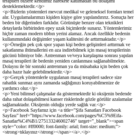
terapileri bizlere kendimiz harekete katılmadan bu dolaşımı
desteklemektedir.</p>
<p>Bizlerin yöntemleri mevcut medikal ve geleneksel formları temel
alır. Uygulamalarımızı kişiden kişiye göre yapılandırırız. Sonuçta her
beden bir diğerinden farklıdır. Görünüşte benzer olan teknikleri
detaylarda birbirinden epey uzak biçimlerde sunarız. Yöntemlerimiz
hiçbir zaman modern tıbbın yerini alamaz. Ancak özellikle bedenin
kullanımındaki değişimler yaşam kalitesini de arttırmaktadır.</p>
<p>Örneğin pek çok spor yapan kişi beden gelişimleri arttırmak ve
sakatlanma ihtimallerini en aza indirebilmek için masaj terapilerinin
gücünü bilmiyor bile. Antrenman ve/veya karşılaşma sonrası yapılan
masaj terapileri ile bedenin yeniden canlanması sağlanabilmekte.
Dolayısı ile bir sonraki antrenman ya da müsabaka için beden çok
daha hazır hale gelebilmektedir.</p>
<p>Gerçek yöntemlerle uygulanan masaj terapileri sadece size
rahatlık sunmaz aynı zamanda sağlığınızı koruyabilmenize de
yardımcı olur.</p>
<p>Yeni bilimsel çalışmalar da göstermektedir ki oksijenin bedende
daha rahat dolaşabilmesi kanser risklerinde gözle görülür azalamalar
sağlamaktadır. Oksijenin olduğu yerde sağlık var.</p>
<p>Facebook Sayfamız için <a title=”Şifa Sanatları Facebook
Sayfası” href=”https://www.facebook.com/pages/%C5%9Eifa-
Sanatlar%C4%B1/275133246002746″ target=”_blank”><span
style=”color: #ff0000; font-family: arial; font-size: medium;”>
<strong>tıklayınız</strong></span></a>.</p>